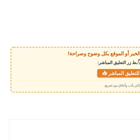
ـط زر التعليق المباشر:
لتعليق المباشر 📥
 ولكن بأدب وأخلاق دون تجريح.
حضرموت في مفترق الطرق .. المجلس
التنسيقي الأعلى يفتح طريق التلاحم نحو
موقف حضرمي جامع
صامت في الإعلام.. حاضرٌ في الميدان: د.
رشاد شايع وإدارة الملفات الصعبة