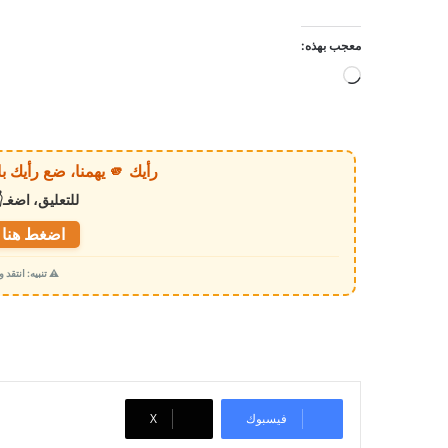
معجب بهذه:
ج
ا
ر
ي
رأيك 🫵 يهمنا، ضع رأيك بالخبر أو الموقع بكل وضوح وصراحة!
ا
للتعليق، اضغـ
ل
ت
اضغط هنا ل
ح
⚠️ تنبيه: انتقد
م
ي
ل
…
فيسبوك
‫X