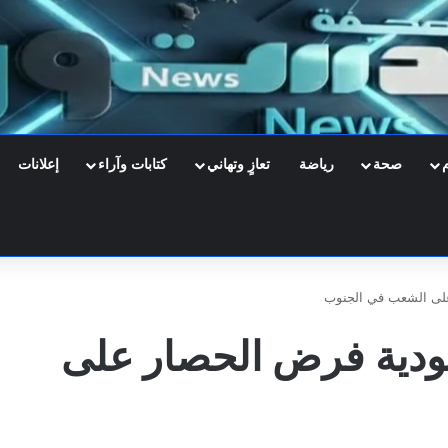
صحة
رياضة
تعازٍ وتهاني
كتابات وآراء
إعلانات
لى الشعب في الجنوب
دية فرض الحصار على