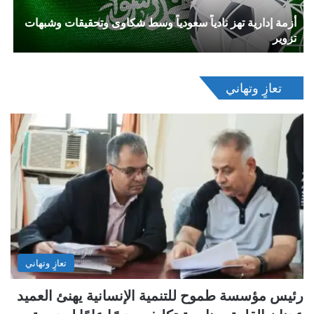
أزمة إدارية تهز نادياً سعودياً وسط شكاوى وتحقيقات وشبهات
تزوير
تعازٍ وتهاني
تعازٍ وتهاني
رئيس مؤسسة طموح للتنمية الإنسانية يهنئ العميد