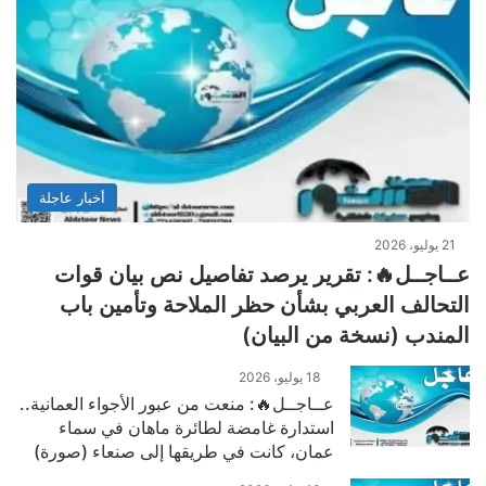
أخبار عاجلة
21 يوليو، 2026
عــاجــل🔥: تقرير يرصد تفاصيل نص بيان قوات
التحالف العربي بشأن حظر الملاحة وتأمين باب
المندب (نسخة من البيان)
18 يوليو، 2026
عــاجــل🔥: منعت من عبور الأجواء العمانية..
استدارة غامضة لطائرة ماهان في سماء
عمان، كانت في طريقها إلى صنعاء (صورة)