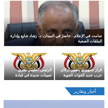
وتقر المشروع السياسي
المسلحة
وميثاق الشرف والوثائق
التأسيسية
صامت في الإعلام.. حاضرٌ في الميدان: د. رشاد شايع وإدارة
الملفات الصعبة
قرار جمهوري بتعيين أركان
الرئيس العليمي يجري
حرب جديد للقوات الجوية
تعيينات جديدة في قيادة
والدفاع الجوي
القوات الجوية والدفاع الجوي
أخبار وتقارير