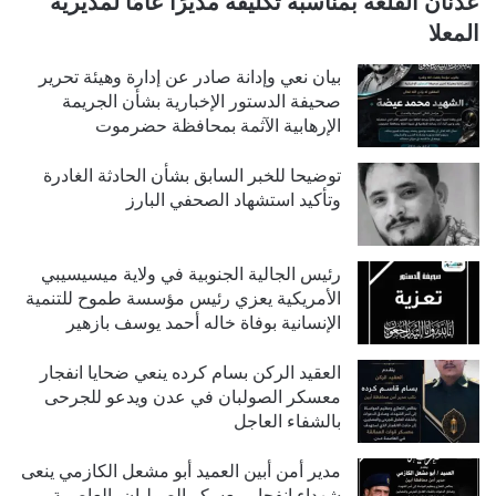
عدنان القلعة بمناسبة تكليفه مديرًا عامًا لمديرية
المعلا
بيان نعي وإدانة صادر عن إدارة وهيئة تحرير
صحيفة الدستور الإخبارية بشأن الجريمة
الإرهابية الآثمة بمحافظة حضرموت
توضيحا للخبر السابق بشأن الحادثة الغادرة
وتأكيد استشهاد الصحفي البارز
رئيس الجالية الجنوبية في ولاية ميسيسيبي
الأمريكية يعزي رئيس مؤسسة طموح للتنمية
الإنسانية بوفاة خاله أحمد يوسف بازهير
العقيد الركن بسام كرده ينعي ضحايا انفجار
معسكر الصولبان في عدن ويدعو للجرحى
بالشفاء العاجل
مدير أمن أبين العميد أبو مشعل الكازمي ينعى
شهداء انفجار معسكر الصولبان بالعاصمة