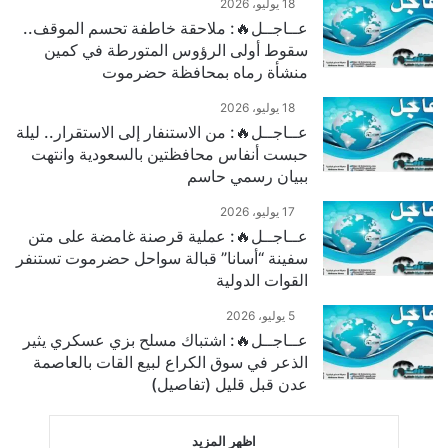
18 يوليو، 2026
عــاجــل🔥: ملاحقة خاطفة تحسم الموقف..
سقوط أولى الرؤوس المتورطة في كمين
منشأة رماه بمحافظة حضرموت
18 يوليو، 2026
عــاجــل🔥: من الاستنفار إلى الاستقرار.. ليلة
حبست أنفاس محافظتين بالسعودية وانتهت
ببيان رسمي حاسم
17 يوليو، 2026
عــاجــل🔥: عملية قرصنة غامضة على متن
سفينة “أسانا” قبالة سواحل حضرموت تستنفر
القوات الدولية
5 يوليو، 2026
عــاجــل🔥: اشتباك مسلح بزي عسكري يثير
الذعر في سوق الكراع لبيع القات بالعاصمة
عدن قبل قليل (تفاصيل)
اظهر المزيد