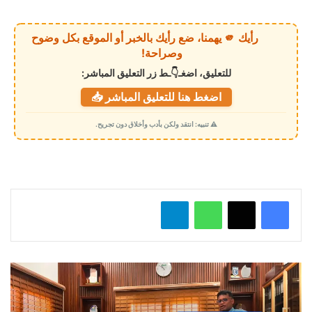
ر
ي
رأيك 🫵 يهمنا، ضع رأيك بالخبر أو الموقع بكل وضوح
ا
وصراحة!
ل
للتعليق، اضغـ👇ـط زر التعليق المباشر:
ت
اضغط هنا للتعليق المباشر 📥
ح
م
⚠️ تنبيه: انتقد ولكن بأدب وأخلاق دون تجريح.
ي
ل
…
واتساب
تيلقرام