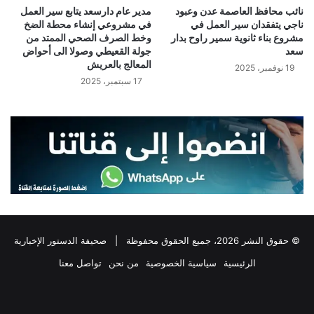
نائب محافظ العاصمة عدن وعبود
مدير عام دارسعد يتابع سير العمل
ناجي يتفقدان سير العمل في
في مشروعي إنشاء محطة الضخ
مشروع بناء ثانوية سمير راوح بدار
وخط الصرف الصحي الممتد من
سعد
جولة القعيطي وصولا الى أحواض
المعالج بالعريش
19 نوفمبر، 2025
17 سبتمبر، 2025
© حقوق النشر 2026، جميع الحقوق محفوظة |
صحيفة الدستور الإخبارية
الرئيسية
سياسية الخصوصية
من نحن
تواصل معنا
فيسبوك
‫X
تيلقرام
واتساب