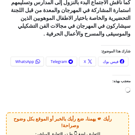
كما ناقش الاجتماع البدء بالنزول إلى المدارس وتسليمهم
استمارة المشاركة في المهرجان والمعدة من قبل اللجنة
التحضيرية والخاصة باختيار الاطفال الموهوبين الذين
سيشاركون في المهرجان في مجالات الفن التشكيلي
والموسيقى والمسرح والأعمال الحرفية .
شارك هذا الموضوع:
فيس بوك
X
Telegram
WhatsApp
معجب بهذه:
ج
ا
ر
ي
رأيك 🫵 يهمنا، ضع رأيك بالخبر أو الموقع بكل وضوح
ا
وصراحة!
ل
للتعليق، اضغـ👇ـط زر التعليق المباشر: