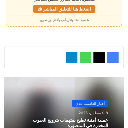
ت
اضغط هنا للتعليق المباشر 📥
ح
م
⚠️ تنبيه: انتقد ولكن بأدب وأخلاق دون تجريح.
ي
ل
…
واتساب
تيلقرام
أخبار العاصمة عدن
8 أغسطس، 2026
عملية أمنية تطيح بمتهمات بترويج الحبوب
المخدرة في المنصورة