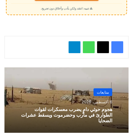
م
⚠️ تنبيه: انتقد ولكن بأدب وأخلاق دون تجريح.
ي
ل
…
واتساب
تيلقرام
متابعات
6 أغسطس، 2026
هجوم حوثي دامٍ يضرب معسكرات لقوات
الطوارئ في مأرب وحضرموت ويسقط عشرات
الضحايا