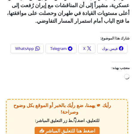
عسكرية، مشيراً إلى أن المناقشات مع إيران رُفعت إلى
أعلى مستويات القيادة في طهران وحصلت على موافقتها،
ما فتح الباب أمام استمرار المسار التفاوضي.
شارك هذا الموضوع:
فيس بوك
X
Telegram
WhatsApp
معجب بهذه:
ج
ا
ر
ي
رأيك 🫵 يهمنا، ضع رأيك بالخبر أو الموقع بكل وضوح
ا
وصراحة!
ل
للتعليق، اضغـ👇ـط زر التعليق المباشر:
ت
اضغط هنا للتعليق المباشر 📥
ح