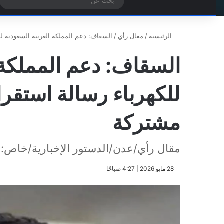
‫X
فيسبوك
تيلقرام
واتساب
الوضع المظلم
بح
عن
الرئيسية
/
مقال رأي
/
السقاف: دعم المملكة العربية السعودية ل
السقاف: دعم المملكة 
للكهرباء رسالة استقر
مشتركة
مقال رأي/عدن/الدستور الإخبارية/خاص:
​28 مايو 2026 | 4:27 صباحًا