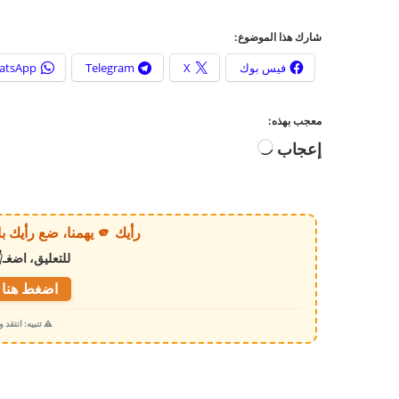
شارك هذا الموضوع:
فيس بوك
X
Telegram
atsApp
معجب بهذه:
إعجاب
ج
ا
ر
ي
رأيك 🫵 يهمنا، ضع رأيك بالخبر أو الموقع بكل وضوح وصراحة!
ا
للتعليق، اضغـ
ل
ت
اضغط هنا ل
ح
⚠️ تنبيه: انتقد
م
ي
ل