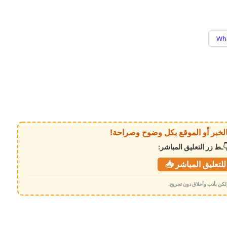
Wh
ـط زر التعليق المباشر:
لتعليق المباشر 📥
 ولكن بأدب وأخلاق دون تجريح.
صامت في الإعلام.. حاضرٌ في الميدان: د.
رشاد شايع وإدارة الملفات الصعبة