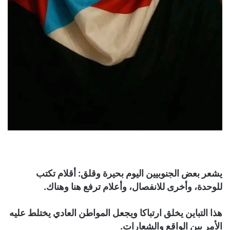
يشعر بعض الجنوبيين اليوم بحيرة وقلق: أقلام تكتب
للوحدة، وأخرى للانفصال، وأعلام ترفع هنا وهناك.
هذا التباين يخلق ارتباكا ويجعل المواطن العادي يختلط عليه
الأمر بين الواقع والشعارات.