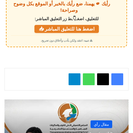
رأيك 🫵 يهمنا، ضع رأيك بالخبر أو الموقع بكل وضوح
ا
وصراحة!
ل
للتعليق، اضغـ👇ـط زر التعليق المباشر:
ت
اضغط هنا للتعليق المباشر 📥
ح
م
⚠️ تنبيه: انتقد ولكن بأدب وأخلاق دون تجريح.
ي
ل
…
واتساب
تيلقرام
مقال رأي