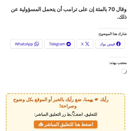
وقال 70 بالمئة إن على ترامب أن يتحمل المسؤولية عن
ذلك.
شارك هذا الموضوع:
فيس بوك
X
Telegram
WhatsApp
معجب بهذه:
ج
ا
ر
ي
رأيك 🫵 يهمنا، ضع رأيك بالخبر أو الموقع بكل وضوح
ا
وصراحة!
ل
للتعليق، اضغـ👇ـط زر التعليق المباشر:
ت
اضغط هنا للتعليق المباشر 📥
ح