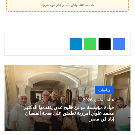
م
⚠️ تنبيه: انتقد ولكن بأدب وأخلاق دون تجريح.
ي
ل
…
واتساب
تيلقرام
متابعات
4 أغسطس، 2026
قيادة مؤسسة موانئ خليج عدن يتقدمها الدكتور
محمد علوي أمزربة تطمئن على صحة القبطان
إياد في مصر