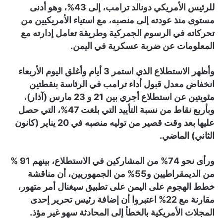
للرئيس الأمريكي دونالد ترامب، إلى 43%، وهو أدنى
مستوى منذ عودته إلى منصبه، مع استياء الأمريكيين من
تحركاته في الرسوم الجمركية وطريقة تعامل إدارته مع
المعلومات عن ضربة عسكرية في اليمن.
وأظهر الاستطلاع الذي استمر 3 أيام وأغلق اليوم الأربعاء
انخفاض معدل قبول أداء ترامب في الرئاسة بنقطتين
مئويتين عن استطلاع أجري بين 21 و 23 مارس (آذار)،
وبأربع نقاط من نسبة التأييد التي بلغت 47%، التي حصل
عليها بعد وقت قصير من توليه منصبه في 20 يناير (كانون
الثاني) الماضي.
ورأى نحو 74% من المشاركين في الاستطلاع، بينهم 91 %
من الديمقراطيين و55% من الجمهوريين، أن مناقشة
خطط الهجوم على اليمن على تطبيق سيغنال أمر متهور،
مقارنة مع 22% اعتبروا أن إضافة رئيس تحرير إحدى
المجلات الأمريكية بالخطأ إلى المحادثة سهو غير مؤذ.