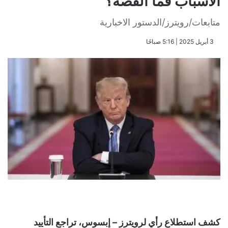
الأسباب فما القصة؟
متابعات/رويترز/الدستور الاخبارية
​3 أبريل 2025 | 5:16 صباحًا
كشف استطلاع رأي لرويترز – إبسوس، تراجع التأييد