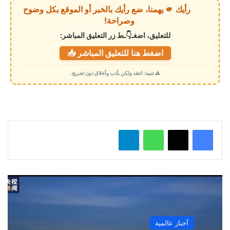
ي
رأيك 🫵 يهمنا، ضع رأيك بالخبر أو الموقع بكل وضوح
ا
وصراحة!
ل
للتعليق، اضغـ👇ـط زر التعليق المباشر:
ت
اضغط هنا للتعليق المباشر 📥
ح
م
⚠️ تنبيه: انتقد ولكن بأدب وأخلاق دون تجريح.
ي
ل
…
واتساب
تيلقرام
أخبار عالمية