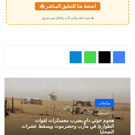
اضغط هنا للتعليق المباشر 📥
ح
م
⚠️ تنبيه: انتقد ولكن بأدب وأخلاق دون تجريح.
ي
ل
…
واتساب
تيلقرام
متابعات
6 أغسطس، 2026
هجوم حوثي دامٍ يضرب معسكرات لقوات
الطوارئ في مأرب وحضرموت ويسقط عشرات
الضحايا