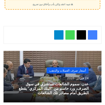
م
⚠️ تنبيه: انتقد ولكن بأدب وأخلاق دون تجريح.
ي
ل
…
واتساب
تيلقرام
أسعار صرف العملات والذهب
24 فبراير، 2026
​عدن: سموم الشائعات تستشري في سوق
الصرف، ورد حاسم من “البنك المركزي” يقطع
الطريق أمام مصادر تلك الشائعات