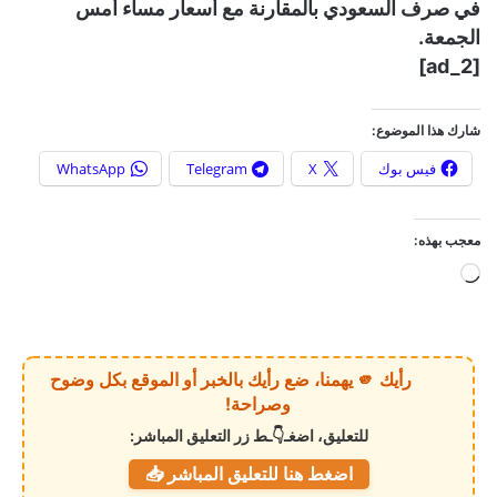
في صرف السعودي بالمقارنة مع أسعار مساء أمس
الجمعة.
[ad_2]
شارك هذا الموضوع:
فيس بوك
X
Telegram
WhatsApp
معجب بهذه:
ج
ا
ر
ي
رأيك 🫵 يهمنا، ضع رأيك بالخبر أو الموقع بكل وضوح
ا
وصراحة!
ل
للتعليق، اضغـ👇ـط زر التعليق المباشر:
ت
اضغط هنا للتعليق المباشر 📥
ح