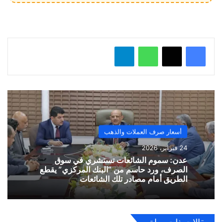
ل
…
واتساب
تيلقرام
أسعار صرف العملات والذهب
24 فبراير، 2026
​عدن: سموم الشائعات تستشري في سوق
الصرف، ورد حاسم من “البنك المركزي” يقطع
الطريق أمام مصادر تلك الشائعات