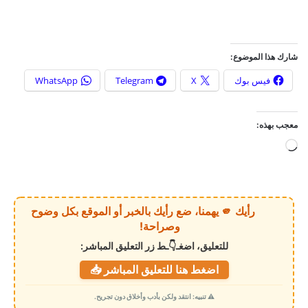
شارك هذا الموضوع:
فيس بوك
X
Telegram
WhatsApp
معجب بهذه:
ج
ا
ر
ي
رأيك 🫵 يهمنا، ضع رأيك بالخبر أو الموقع بكل وضوح
ا
وصراحة!
ل
للتعليق، اضغـ👇ـط زر التعليق المباشر:
ت
اضغط هنا للتعليق المباشر 📥
ح
م
⚠️ تنبيه: انتقد ولكن بأدب وأخلاق دون تجريح.
ي