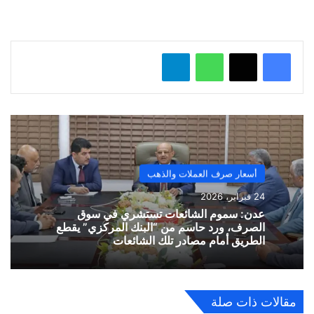
ل
…
واتساب
تيلقرام
أسعار صرف العملات والذهب
24 فبراير، 2026
​عدن: سموم الشائعات تستشري في سوق
الصرف، ورد حاسم من “البنك المركزي” يقطع
الطريق أمام مصادر تلك الشائعات
مقالات ذات صلة