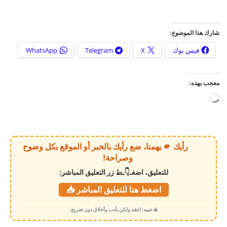
شارك هذا الموضوع:
فيس بوك
X
Telegram
WhatsApp
معجب بهذه:
ج
ا
ر
ي
رأيك 🫵 يهمنا، ضع رأيك بالخبر أو الموقع بكل وضوح
ا
وصراحة!
ل
للتعليق، اضغـ👇ـط زر التعليق المباشر:
ت
اضغط هنا للتعليق المباشر 📥
ح
م
⚠️ تنبيه: انتقد ولكن بأدب وأخلاق دون تجريح.
ي