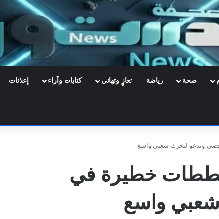
صحة
رياضة
تعازٍ وتهاني
كتابات وآراء
إعلانات
ى وتدعو لتحرك شعبي واسع
طات خطيرة في
شعبي واسع