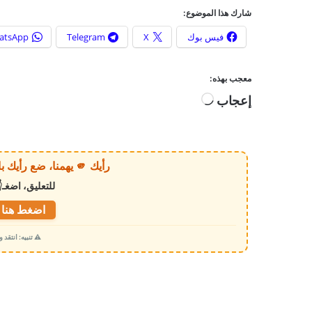
شارك هذا الموضوع:
فيس بوك
X
Telegram
atsApp
معجب بهذه:
إعجاب
ج
ا
ر
ي
رأيك 🫵 يهمنا، ضع رأيك بالخبر أو الموقع بكل وضوح وصراحة!
ا
للتعليق، اضغـ
ل
ت
اضغط هنا ل
ح
⚠️ تنبيه: انتقد
م
ي
ل
…