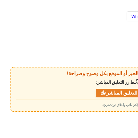
Wh
ـط زر التعليق المباشر:
لتعليق المباشر 📥
 ولكن بأدب وأخلاق دون تجريح.
هجوم حوثي دامٍ يضرب معسكرات لقوات
الطوارئ في مأرب وحضرموت ويسقط
عشرات الضحايا