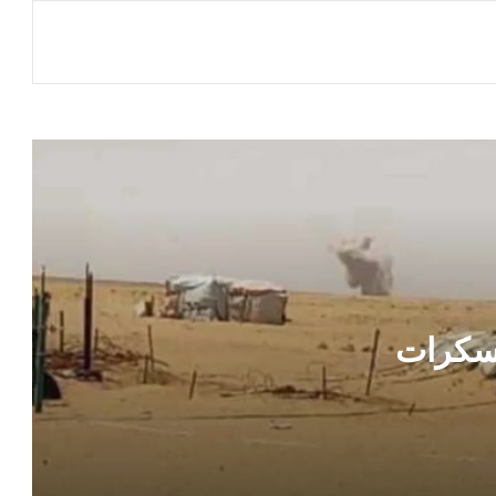
قيادة مؤسسة موانئ خليج عدن يتقدمها
الدكتور محمد علوي أمزربة تطمئن على
صحة القبطان إياد في مصر
الموساد يستغل ناشطة مصرية هاربة
مذيع في قناة إماراتية يكشف عن تفاصيل
حول خطة تأمين المؤسسات الحكومية عقب
تحرير صنعاء
القاهرة تكشف حصيلة ضخمة لاسترداد
أراضي الدولة والأموال المتأخرة
سكرات
تحركات عسكرية مقلقة .. الحوثيون يدفعون
بصواريخ وأسلحة ثقيلة نحو البحر الأحمر
ت
في دولة عربية .. وزارة الداخلية تكشف