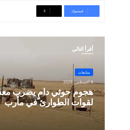
فيسبوك
‫X
أقرأ التالي
متابعات
6 أغسطس، 2026
هجوم حوثي دامٍ يضرب مع
لقوات الطوارئ في مأرب
وحضرموت ويسقط عشرا
الضحايا