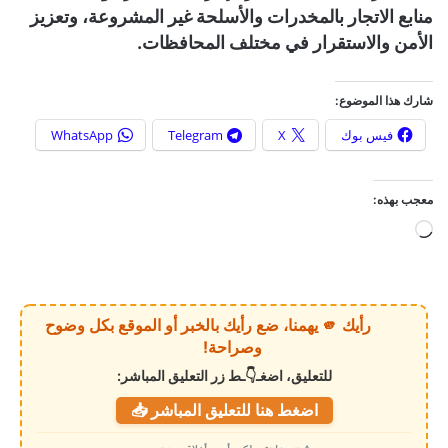
منابع الاتجار بالمخدرات والأسلحة غير المشروعة، وتعزيز
الأمن والاستقرار في مختلف المحافظات.
شارك هذا الموضوع:
فيس بوك
X
Telegram
WhatsApp
معجب بهذه:
ج
ا
ر
ي
رأيك 🫵 يهمنا، ضع رأيك بالخبر أو الموقع بكل وضوح
ا
وصراحة!
ل
للتعليق، اضغـ👇ـط زر التعليق المباشر:
ت
اضغط هنا للتعليق المباشر 📥
ح
م