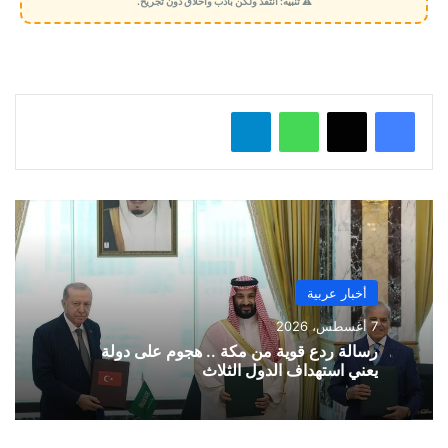
⚠️ تنبيه: انتقد ولكن بأدب وأخلاق دون تجريح.
ي
ل
…
واتساب
تيلقرام
أخبار عربية
7 أغسطس، 2026
رسالة ردع قوية من مكة .. هجوم على دولة
يعني استهداف الدول الثلاث