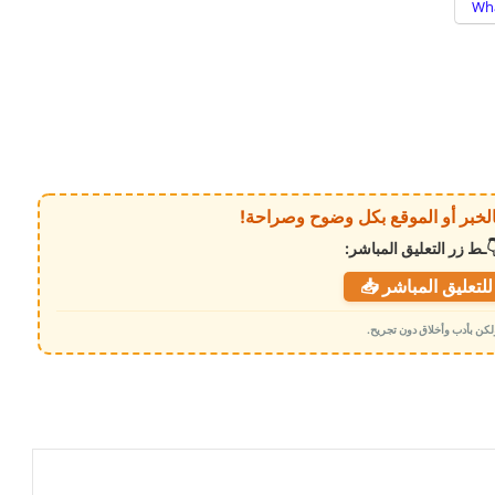
Wh
ـط زر التعليق المباشر:
لتعليق المباشر 📥
 ولكن بأدب وأخلاق دون تجريح.
قيادة مؤسسة موانئ خليج عدن يتقدمها
الدكتور محمد علوي أمزربة تطمئن على
صحة القبطان إياد في مصر
الموساد يستغل ناشطة مصرية هاربة