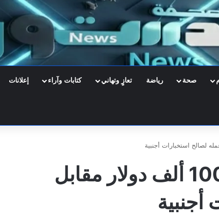
صحة
رياضة
تعازٍ وتهاني
كتابات وآراء
إعلانات
صحفي يعترف بتلقيه 100 ألف دولار مقابل
أجنبية