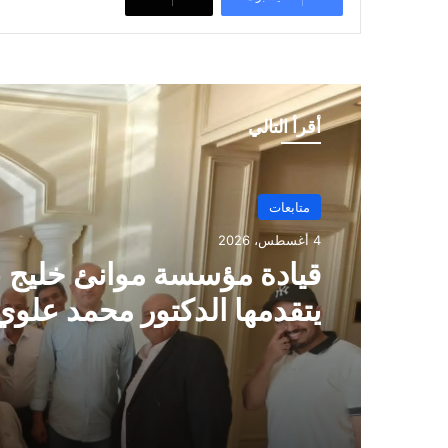
أقرأ التالي
متابعات
4 أغسطس، 2026
قيادة مؤسسة موانئ خليج 
يتقدمها الدكتور محمد علوي
تطمئن على صحة القبطان إي
مصر