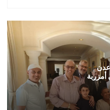
مذيع في قناة إماراتية يكشف عن تفاصيل
حول خطة تأمين المؤسسات الحكومية عقب
تحرير صنعاء
القاهرة تكشف حصيلة ضخمة لاسترداد
أراضي الدولة والأموال المتأخرة
تحركات عسكرية مقلقة .. الحوثيون يدفعون
بصواريخ وأسلحة ثقيلة نحو البحر الأحمر
عدن
 أمزربة
في دولة عربية .. وزارة الداخلية تكشف
خفايا صادمة بعد العثور على جثمان داخل
اد في
شقة
الكشف عن الهدف الحقيقي للحوثيين من
فرض حظر على البحر الأحمر