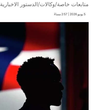
متابعات خاصة/وكالات/الدستور الاخبارية
​5 يونيو 2026 | 2:57 مساءً