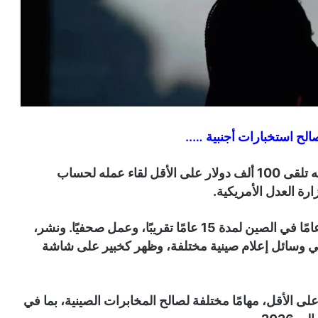
اعترف صحفي أمريكي يدعى توماس وير باوكين بأنه تلقى 100 ألف دولار على الأقل لقاء عمله لحساب
رة العدل الأمريكية.
ووفقًا للوزارة، عاش الأمريكي البالغ من العمر 50 عامًا في الصين لمدة 15 عامًا تقريبًا، وعمل صحفيًا. ونشر،
 وسائل إعلام صينية مختلفة، وظهر كخبير على شاشة
يقات الفيدرالي (FBI)، فقد نفّذ، على الأقل، مهامًا مختلفة لصالح المخابرات الصينية، بما في