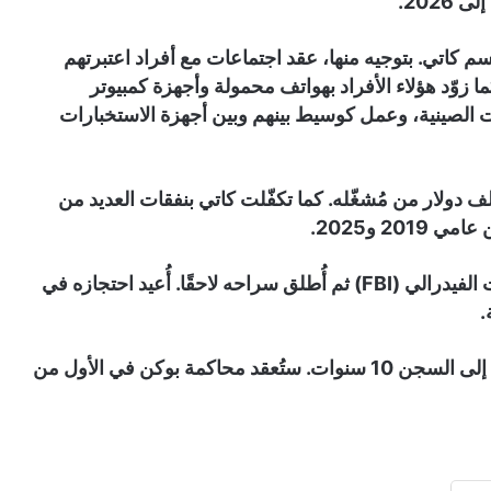
 كاتي. بتوجيه منها، عقد اجتماعات مع أفراد اعتبرتهم
ما زوّد هؤلاء الأفراد بهواتف محمولة وأجهزة كمبيوتر
ت الصينية، وعمل كوسيط بينهم وبين أجهزة الاستخبارات
بل هذه الأعمال، تلقى بوكن ما لا يقل عن 100 ألف دولار من مُشغّله. كما تكفّلت كاتي بنفقات العديد من
20 و2025.
خلال إحدى هذه الزيارات، استجوبه مكتب التحقيقات الفيدرالي (FBI) ثم أُطلق سراحه لاحقًا. أُعيد احتجازه في
.
تصل أقصى عقوبة لهذه التهمة في الولايات المتحدة إلى السجن 10 سنوات. ستُعقد محاكمة بوكن في الأول من