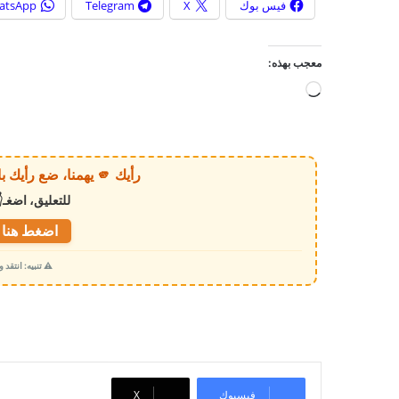
فيس بوك
X
Telegram
atsApp
معجب بهذه:
ج
ا
ر
ي
رأيك 🫵 يهمنا، ضع رأيك بالخبر أو الموقع بكل وضوح وصراحة!
ا
للتعليق، اضغـ
ل
ت
اضغط هنا ل
ح
⚠️ تنبيه: انتقد
م
ي
ل
…
فيسبوك
‫X