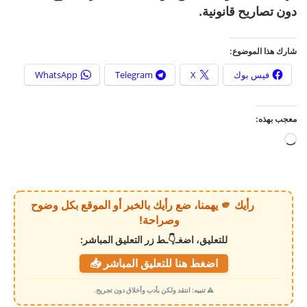
دون تصاريح قانونية.
شارك هذا الموضوع:
فيس بوك
X
Telegram
WhatsApp
معجب بهذه:
ج
ا
ر
ي
رأيك 🫵 يهمنا، ضع رأيك بالخبر أو الموقع بكل وضوح
ا
وصراحة!
ل
للتعليق، اضغـ👇ـط زر التعليق المباشر:
ت
اضغط هنا للتعليق المباشر 📥
ح
م
⚠️ تنبيه: انتقد ولكن بأدب وأخلاق دون تجريح.
ي