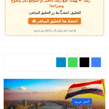
رأيك 🫵 يهمنا، ضع رأيك بالخبر أو الموقع بكل وضوح
ا
وصراحة!
ل
للتعليق، اضغـ👇ـط زر التعليق المباشر:
ت
اضغط هنا للتعليق المباشر 📥
ح
م
⚠️ تنبيه: انتقد ولكن بأدب وأخلاق دون تجريح.
ي
ل
…
واتساب
تيلقرام
أخبار عربية