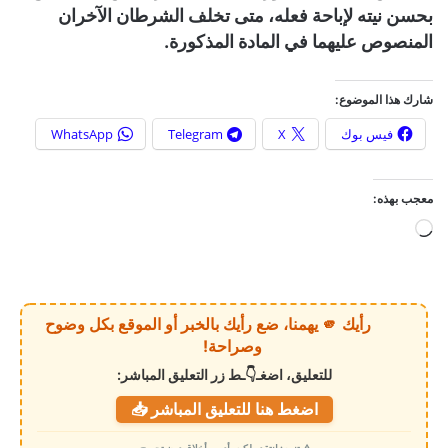
بحسن نيته لإباحة فعله، متى تخلف الشرطان الآخران
المنصوص عليهما في المادة المذكورة.
شارك هذا الموضوع:
فيس بوك
X
Telegram
WhatsApp
معجب بهذه:
ج
ا
ر
ي
رأيك 🫵 يهمنا، ضع رأيك بالخبر أو الموقع بكل وضوح
ا
وصراحة!
ل
للتعليق، اضغـ👇ـط زر التعليق المباشر:
ت
اضغط هنا للتعليق المباشر 📥
ح
م
⚠️ تنبيه: انتقد ولكن بأدب وأخلاق دون تجريح.