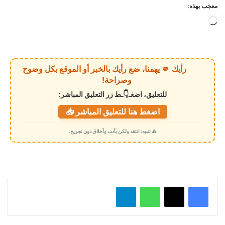
معجب بهذه:
ج
ا
ر
ي
رأيك 🫵 يهمنا، ضع رأيك بالخبر أو الموقع بكل وضوح
ا
وصراحة!
ل
للتعليق، اضغـ👇ـط زر التعليق المباشر:
ت
اضغط هنا للتعليق المباشر 📥
ح
م
⚠️ تنبيه: انتقد ولكن بأدب وأخلاق دون تجريح.
ي
ل
…
واتساب
تيلقرام