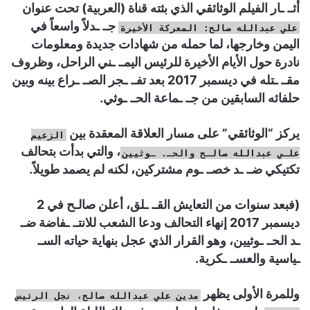
أثـ. ـار الفيلم الوثائقي الذي بثته قناة (العربية) تحت عنوان
جـ. ـدلاً واسعاً في
علي عبدالله صالح: المعركة الأخيرة
اليمن وخارجها، لما حمله من شهادات جديدة ومعلومات
نادرة حول الأيام الأخيرة للرئيس اليمـ. ـني الراحل، وظروف
مقـ. ـتله في ديسمبر 2017 بعد تفـ. ـجر الصـ. ـراع بينه وبين
حلفائه السابقين من جـ. ـماعة الحـ. ـوثي.
يركز “الوثائقي” على مسار العلاقة المعقدة بين
الزعيم
، والتي بدأت بتحالف
علـي عبدالله صالـح والحـ. ـوثيين
تكتيكي ضـ. ـد خصـ. ـوم مشتركين، لكنه لم يصمد طويلاً.
(فبعد سنوات من التعايش القـ. ـلق، أعلن صالـح في 2
ديسمبر 2017 إنهاء التحالف ودعا الشعب للانتـ. ـفاضة ضـ.
ـد الحـ. ـوثيين، وهو القرار الذي عجل بنهاية حياته السـ.
ـياسية والعسـ. ـكرية.
وللمرة الأولى يظهر
مدين علي عبدالله صالح، نجل الرئيس