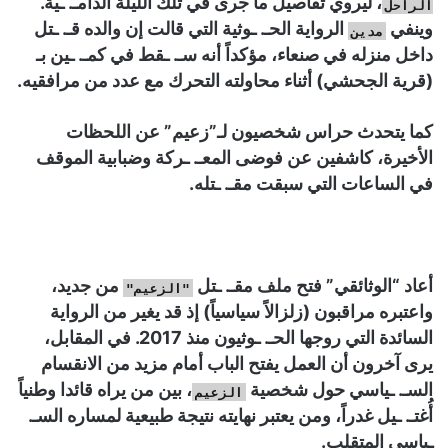
، ليروي تفاصيل ما جرى في تلك الليلة الدامـ. ـية.
الراحل
وينفي
الرواية الحـ. ـوثية التي قالت إن والده قـ. ـتل
مدين
داخل منزله في صنعاء، مؤكداً أنه سـ. ـقط في كمـ. ـين بـ
(قرية الجحشي) أثناء محاولته التحرك مع عدد من مرافقيه.
كما يتحدث حراس شخصيون لـ”زعيم” عن اللحظات
الأخيرة، كاشفين عن فوضى المعـ. ـركة وضبابية الموقف
في الساعات التي سبقت مقـ. ـتله.
أعاد “الوثائقي” فتح ملف مقـ. ـتل
من جديد،
"الزعيم"
واعتبره مراقبون (زلزالاً سياسياً) إذ قد يغير من الرواية
السائدة التي روجها الحـ. ـوثيون منذ 2017. في المقابل،
يرى آخرون أن العمل يفتح الباب أمام مزيد من الانقسام
السـ. ـياسي حول شخصية
، بين من يراه قائدا وطنياً
الزعيم
أُغتـ. ـيل غدراً، ومن يعتبر نهايته نتيجة طبيعية لمساره السـ.
ـياسي المتقلب.