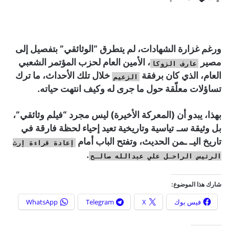
ورغم غزارة الشهادات، لم يتطرق “الوثائقي” بتفصيل إلى
مصير
، الأمين العام لحزب المؤتمر الشعبي
عارف الزوكا
العام، الذي كان برفقة
خلال تلك الأحداث، ما ترك
الزعيم
تساؤلات معلّقة حول ما جرى له وكيف انتهت حياته.
بهذا، يبدو أن (المعركة الأخيرة) ليس مجرد “فيلم وثائقي”،
بل وثيقة سـ. تياسية وتاريخية تعيد إحياء لحظة فارقة في
تاريخ اليـ. ـمن الحديث، وتفتح الباب أمام
إعادة قراءة إرث
.
الرئيس الراحـل علي عبدالله صالـح
شارك هذا الموضوع:
فيس بوك
X
Telegram
WhatsApp