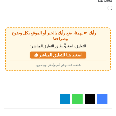
معجب بهذه:
ج
ا
ر
ي
رأيك 🫵 يهمنا، ضع رأيك بالخبر أو الموقع بكل وضوح
ا
وصراحة!
ل
للتعليق، اضغـ👇ـط زر التعليق المباشر:
ت
اضغط هنا للتعليق المباشر 📥
ح
م
⚠️ تنبيه: انتقد ولكن بأدب وأخلاق دون تجريح.
ي
ل
…
واتساب
تيلقرام