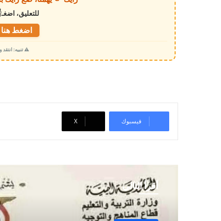
ا
للتعليق، اضغـ
ل
ت
اضغط هنا ل
ح
⚠️ تنبيه: انتقد
م
ي
ل
…
فيسبوك
‫X
أقرأ التالي