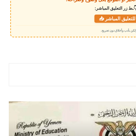
ـط زر التعليق المباشر:
لتعليق المباشر 📥
 ولكن بأدب وأخلاق دون تجريح.
مصادر أكاديمية تكشف الدافع الحقيقي
لإيقاف اعتماد شهادات مناطق الحوثيين
مستشار رئاسي يكشف سر تماسك مجلس
القيادة ويوجه رسائل حاسمة للداخل
والخارج
تعيينات رئاسية جديدة تشمل المسؤولين
الإداريين لمجلس القيادة الأعلى للقوات
المسلحة
قرار جمهوري بتعيين أركان حرب جديد
للقوات الجوية والدفاع الجوي