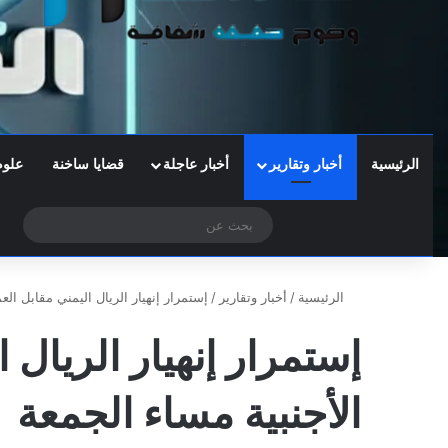
الرئيسية
أخبار وتقارير
أخبار عاجلة
قضايا ساخنة
علوم
‫X
فيسبوك
تيلقرام
واتساب
الوضع المظلم
بحث
عن
الرئيسية
/
أخبار وتقارير
/
إستمرار إنهيار الريال اليمني مقابل الع
إستمرار إنهيار الريال 
الأجنبية مساء الجمعة