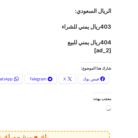
الريال السعودي:
403ريال يمني للشراء
404ريال يمني للبيع
[ad_2]
شارك هذا الموضوع:
فيس بوك
X
Telegram
atsApp
معجب بهذه:
ج
ا
ر
ي
رأيك 🫵 يهمنا، ضع رأيك بالخبر أو الموقع بكل وضوح وصراحة!