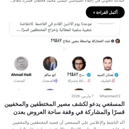
جماعة الحوثي في إخفاء السياسي اليمني محمد قحطان قسريًا للعام…
أكمل القراءة »
Mhammed12
7 مارس، 2026
المسقعي يدعو لكشف مصير المختطفين والمخفيين
قسرًا والمشاركة في وقفة ساحة العروض بعدن
أكد الناشط والإعلامي علي المسقعي أن قضية المختطفين والمخفيين
قسرًا في سجون المجلس الانتقالي خلال فترة سيطرته على العاصمة