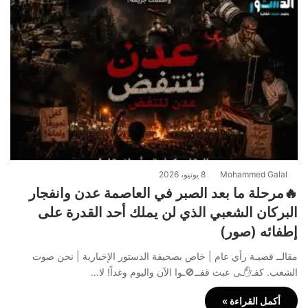
Mohammed Galal
8 يونيو، 2026
🔥مرحلة ما بعد الصبر في العاصمة عدن وانفجار
البركان الشعبي الذي لن يملك أحد القدرة على
إطفائه (صور)
مقالــ قضيـة رأي عام | خاص بصحيفة الدستور الإخبارية | نحن صوت
الشعب. كفـ✋ـى عبث قفــ🚫ـوا الآن واليوم وغداً! لا…
أكمل القراءة »