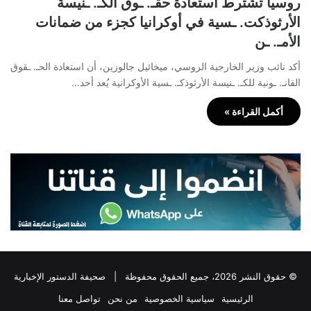
روسيا تشترط استعادة حقـ. ـوق الكـ. ـنيسة
الأرثوذكت. ـسية في أوكرانيا كجزء من ضمانات
الأمـ. ـن
أكد نائب وزير الخارجية الروسي، ميخائيل جالوزين، أن استعادة الحـ. ـقوق
القانـ. ـونية للكـ. ـنيسة الأرثوذكـ. ـسية الأوكرانية يُعد أحد…
أكمل القراءة »
© حقوق النشر 2026، جميع الحقوق محفوظة |
صحيفة الدستور الإخبارية
الرئيسية
سياسية الخصوصية
من نحن
تواصل معنا