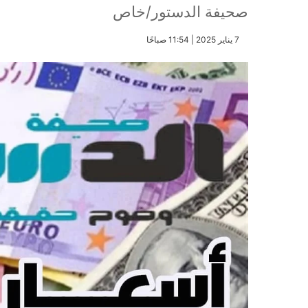
صحيفة الدستور/خاص
​7 يناير 2025 | 11:54 صباحًا