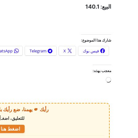
البيع: 140.1
شارك هذا الموضوع:
فيس بوك
X
Telegram
atsApp
معجب بهذه:
ج
ا
ر
ي
رأيك 🫵 يهمنا، ضع رأيك بالخبر أو الموقع بكل وضوح وصراحة!
ا
للتعليق، اضغـ
ل
ت
اضغط هنا ل
ح