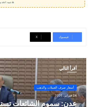
⚠️ تنبيه: انتقد
م
ي
ل
…
فيسبوك
‫X
أقرأ التالي
أسعار صرف العملات والذهب
24 فبراير، 2026
​عدن: سموم الشائعات تس