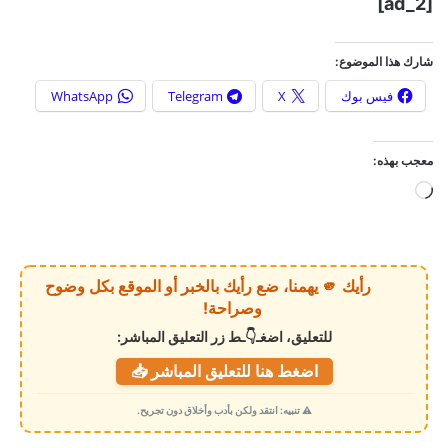
[ad_2]
شارك هذا الموضوع:
فيس بوك
X
Telegram
WhatsApp
معجب بهذه:
ج
ا
ر
ي
رأيك 🫵 يهمنا، ضع رأيك بالخبر أو الموقع بكل وضوح
ا
وصراحة!
ل
للتعليق، اضغـ👇ـط زر التعليق المباشر:
ت
اضغط هنا للتعليق المباشر 📥
ح
م
⚠️ تنبيه: انتقد ولكن بأدب وأخلاق دون تجريح.
ي