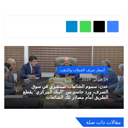
ل
…
واتساب
تيلقرام
أسعار صرف العملات والذهب
24 فبراير، 2026
​عدن: سموم الشائعات تستشري في سوق
الصرف، ورد حاسم من “البنك المركزي” يقطع
الطريق أمام مصادر تلك الشائعات
مقالات ذات صلة