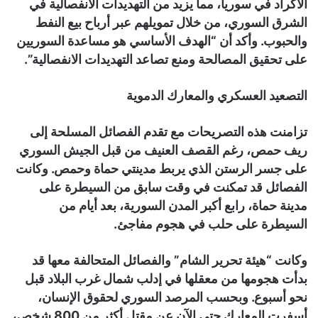
الأكراد في سوريا، مما يزيد من التهديدات الانفصالية في
الشرق السوري، من خلال تمويلهم عبر أرباح بيع النفط
والحبوب. وأكد أن “الهدف الأساسي هو مساعدة السوريين
على تحقيق المصالحة ومنع تصاعد التهديدات الانفصالية”.
التصعيد العسكري والمعارك الدموية
تزامنت هذه التصريحات مع تقدم الفصائل المسلحة إلى
ريف حمص، رغم القصف العنيف من قبل الجيش السوري
على جسر الرستن الذي يربط مدينتي حماة وحمص. وكانت
الفصائل قد تمكنت في وقت سابق من السيطرة على
مدينة حماة، رابع أكبر المدن السورية، بعد أيام من
السيطرة على حلب في هجوم مفاجئ.
وكانت “هيئة تحرير الشام” والفصائل المتحالفة معها قد
بدأت هجومها من معقلها في إدلب شمال غرب البلاد قبل
نحو أسبوع. وبحسب المرصد السوري لحقوق الإنسان،
أسفرت المعارك حتى الآن عن مقتل أكثر من 800 شخص،