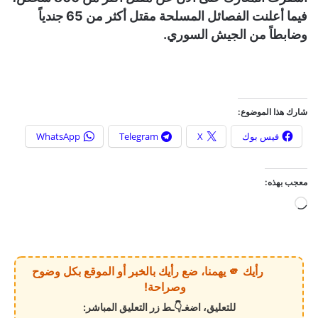
فيما أعلنت الفصائل المسلحة مقتل أكثر من 65 جندياً
وضابطاً من الجيش السوري.
شارك هذا الموضوع:
فيس بوك
X
Telegram
WhatsApp
معجب بهذه:
ج
ا
ر
ي
رأيك 🫵 يهمنا، ضع رأيك بالخبر أو الموقع بكل وضوح
ا
وصراحة!
ل
للتعليق، اضغـ👇ـط زر التعليق المباشر:
ت