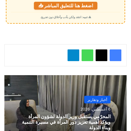
اضغط هنا للتعليق المباشر 📥
ح
م
⚠️ تنبيه: انتقد ولكن بأدب وأخلاق دون تجريح.
ي
ل
…
واتساب
تيلقرام
أخبار وتقارير
6 أغسطس، 2026
المحرّمي يستقبل وزير الدولة لشؤون المرأة
ويؤكد أهمية تعزيز دور المرأة في مسيرة التنمية
وبناء الدولة