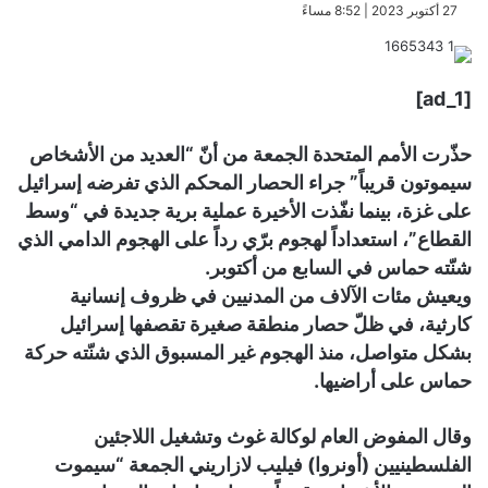
​27 أكتوبر 2023 | 8:52 مساءً
[ad_1]
حذّرت الأمم المتحدة الجمعة من أنّ “العديد من الأشخاص
سيموتون قريباً” جراء الحصار المحكم الذي تفرضه إسرائيل
على غزة، بينما نفّذت الأخيرة عملية برية جديدة في “وسط
القطاع”، استعداداً لهجوم برّي رداً على الهجوم الدامي الذي
شنّته حماس في السابع من أكتوبر.
ويعيش مئات الآلاف من المدنيين في ظروف إنسانية
كارثية، في ظلّ حصار منطقة صغيرة تقصفها إسرائيل
بشكل متواصل، منذ الهجوم غير المسبوق الذي شنّته حركة
حماس على أراضيها.
وقال المفوض العام لوكالة غوث وتشغيل اللاجئين
الفلسطينيين (أونروا) فيليب لازاريني الجمعة “سيموت