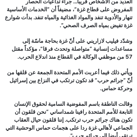
العديد من الأشخاص قريباً… جراء تداعيات الحصار
المفروض على قطاع غزة”، مضيفاً أن “الخدمات الأساسية
تنهار والأدوية تنفد والمواد الغذائية والمياه تنفد. بدأت شوارع
غزة تفيض بمياه الصرف الصحي”.
وشدّد فيليب لازاريني على أنّ غزة بحاجة ماسّة إلى
مساعدات إنسانية “متواصلة وتحدث فرقا”، مؤكداً مقتل
57 من موظفي الوكالة في القطاع منذ اندلاع الحرب.
ويأتي ذلك فيما أعربت الأمم المتحدة الجمعة عن قلقها من
أنّ “جرائم حرب” قد تكون ترتكب في النزاع بين إسرائيل
وحركة حماس.
وقالت الناطقة باسم المفوضية السامية لحقوق الإنسان
التابعة للأمم المتحدة رافينا شمداساني “نحن قلقون أن
تكون هناك جرائم حرب ترتكب. إننا قلقون حيال العقاب
الجماعي لأهالي غزة ردا على هجمات حماس الوحشية التي
ترتقي أيضا إلى جرائم حرب”.