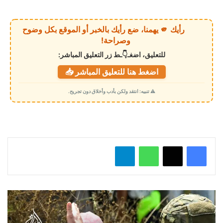
ر
ي
رأيك 🫵 يهمنا، ضع رأيك بالخبر أو الموقع بكل وضوح
ا
وصراحة!
ل
للتعليق، اضغـ👇ـط زر التعليق المباشر:
ت
اضغط هنا للتعليق المباشر 📥
ح
م
⚠️ تنبيه: انتقد ولكن بأدب وأخلاق دون تجريح.
ي
ل
…
واتساب
تيلقرام