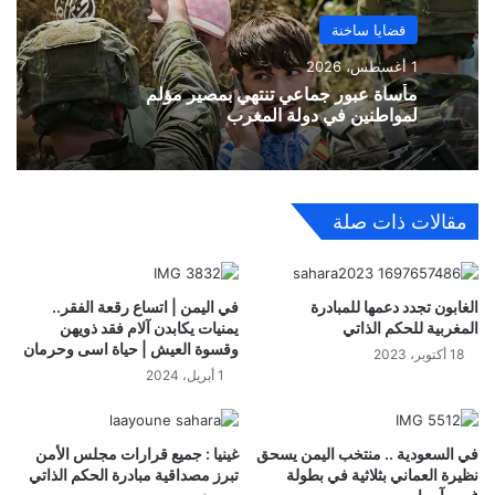
قضايا ساخنة
1 أغسطس، 2026
مأساة عبور جماعي تنتهي بمصير مؤلم
لمواطنين في دولة المغرب
مقالات ذات صلة
الغابون تجدد دعمها للمبادرة
في اليمن | اتساع رقعة الفقر..
المغربية للحكم الذاتي
يمنيات يكابدن آلام فقد ذويهن
وقسوة العيش | حياة اسى وحرمان
18 أكتوبر، 2023
1 أبريل، 2024
في السعودية .. منتخب اليمن يسحق
غينيا : جميع قرارات مجلس الأمن
نظيرة العماني بثلاثية في بطولة
تبرز مصداقية مبادرة الحكم الذاتي