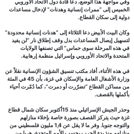
وفي مواجهة هذا الوضع، دعا قادة دول الاتحاد الأوروبي
الخميس إلى “ممرات إنسانية وهدنات” لإدخال مساعدات
دولية إلى سكان القطاع.
وكان البيت الأبيض دعا الثلاثاء إلى “هدنات إنسانية محدودة”
لتسهيل إيصال المساعدات بدل وقف إطلاق نار “لن يفيد
في هذه المرحلة سوى حماس” التي تصنفها الولايات
المتحدة والاتحاد الأوروبي وإسرائيل منظمة إرهابية.
في هذه الأثناء، أفاد مكتب تنسيق الشؤون الإنسانية نقلاً عن
وزارة الأشغال العامة والإسكان في غزة، بأن 45 في المئة
من مساكن القطاع “تضرّرت أو دمرت”، كما دُمّرت أحياء
بأكملها بالقصف.
وحذر الجيش الإسرائيلي منذ 15أكتوبر سكان شمال قطاع
غزة حيث يتركز القصف بصورة خاصة بإخلاء منازلهم
والتوجه جنوبا. وفر ما لا يقل عن 1,4 مليون فلسطيني من
منازلهم منذ بدء الحرب بحسب الأمم المتحدة، هربا من