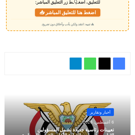
للتعليق، اضغـ👇ـط زر التعليق المباشر:
ت
اضغط هنا للتعليق المباشر 📥
ح
م
⚠️ تنبيه: انتقد ولكن بأدب وأخلاق دون تجريح.
ي
ل
…
واتساب
تيلقرام
أخبار وتقارير
6 أغسطس، 2026
تعيينات رئاسية جديدة تشمل المسؤولين