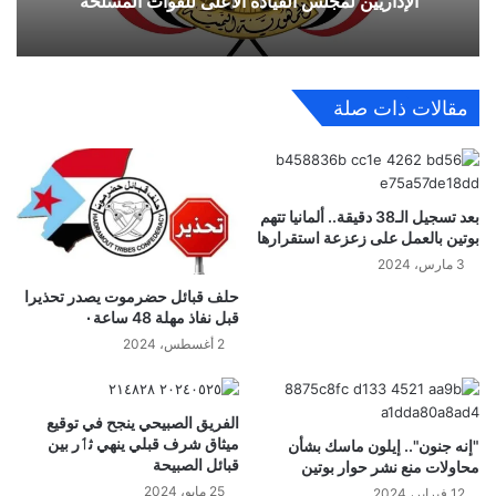
الإداريين لمجلس القيادة الأعلى للقوات المسلحة
مقالات ذات صلة
بعد تسجيل الـ38 دقيقة.. ألمانيا تتهم
بوتين بالعمل على زعزعة استقرارها
3 مارس، 2024
حلف قبائل حضرموت يصدر تحذيرا
قبل نفاذ مهلة 48 ساعة٠
2 أغسطس، 2024
الفريق الصبيحي ينجح في توقيع
ميثاق شرف قبلي ينهي ثٲر بين
"إنه جنون".. إيلون ماسك بشأن
قبائل الصبيحة
محاولات منع نشر حوار بوتين
25 مايو، 2024
12 فبراير، 2024