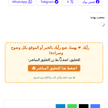
فيس بوك
X
Telegram
WhatsApp
معجب بهذه:
ج
ا
ر
ي
رأيك 🫵 يهمنا، ضع رأيك بالخبر أو الموقع بكل وضوح
ا
وصراحة!
ل
للتعليق، اضغـ👇ـط زر التعليق المباشر:
ت
اضغط هنا للتعليق المباشر 📥
ح
م
⚠️ تنبيه: انتقد ولكن بأدب وأخلاق دون تجريح.
ي
ل
…
واتساب
تيلقرام