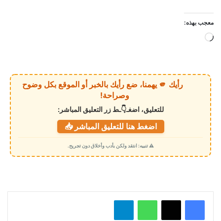
معجب بهذه:
ج
ا
ر
ي
رأيك 🫵 يهمنا، ضع رأيك بالخبر أو الموقع بكل وضوح
ا
وصراحة!
ل
للتعليق، اضغـ👇ـط زر التعليق المباشر:
ت
اضغط هنا للتعليق المباشر 📥
ح
م
⚠️ تنبيه: انتقد ولكن بأدب وأخلاق دون تجريح.
ي
ل
…
واتساب
تيلقرام