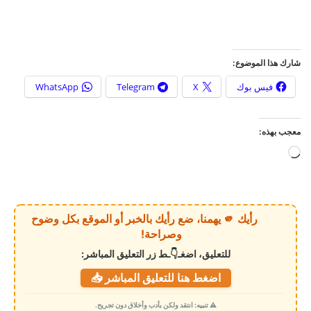
شارك هذا الموضوع:
فيس بوك
X
Telegram
WhatsApp
معجب بهذه:
ج
ا
ر
ي
رأيك 🫵 يهمنا، ضع رأيك بالخبر أو الموقع بكل وضوح
ا
وصراحة!
ل
للتعليق، اضغـ👇ـط زر التعليق المباشر:
ت
اضغط هنا للتعليق المباشر 📥
ح
م
⚠️ تنبيه: انتقد ولكن بأدب وأخلاق دون تجريح.