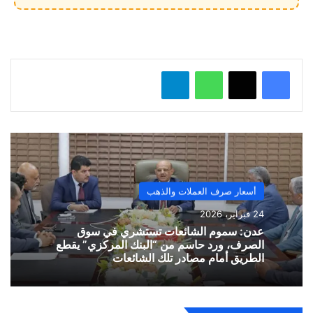
ي
ل
…
واتساب
تيلقرام
أسعار صرف العملات والذهب
24 فبراير، 2026
​عدن: سموم الشائعات تستشري في سوق
الصرف، ورد حاسم من “البنك المركزي” يقطع
الطريق أمام مصادر تلك الشائعات