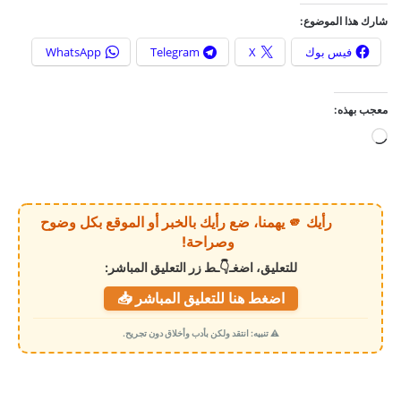
شارك هذا الموضوع:
فيس بوك
X
Telegram
WhatsApp
معجب بهذه:
ج
ا
ر
ي
رأيك 🫵 يهمنا، ضع رأيك بالخبر أو الموقع بكل وضوح
ا
وصراحة!
ل
للتعليق، اضغـ👇ـط زر التعليق المباشر:
ت
اضغط هنا للتعليق المباشر 📥
ح
م
⚠️ تنبيه: انتقد ولكن بأدب وأخلاق دون تجريح.
ي
ل
…