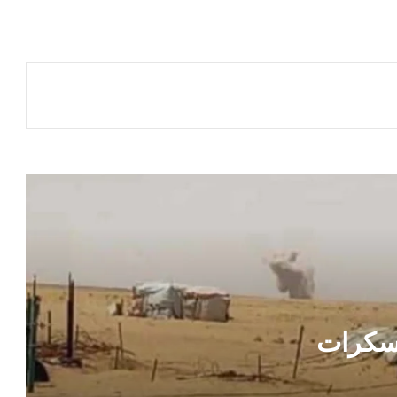
الطوارئ في مأرب وحضرموت ويسقط
عشرات الضحايا
قيادة مؤسسة موانئ خليج عدن يتقدمها
الدكتور محمد علوي أمزربة تطمئن على
صحة القبطان إياد في مصر
الموساد يستغل ناشطة مصرية هاربة
مذيع في قناة إماراتية يكشف عن تفاصيل
حول خطة تأمين المؤسسات الحكومية عقب
تحرير صنعاء
القاهرة تكشف حصيلة ضخمة لاسترداد
أراضي الدولة والأموال المتأخرة
سكرات
تحركات عسكرية مقلقة .. الحوثيون يدفعون
بصواريخ وأسلحة ثقيلة نحو البحر الأحمر