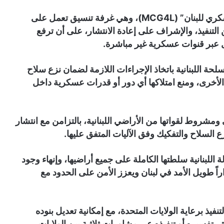
كما ينص الاتفاق على إنشاء “مجموعة التنسيق العسكري للبنان” (MCG4L)، وهي غرفة تنسيق تعمل على
 التنفيذ، والإشراف على إعادة الانتشار، على أن ترفع
ل عبر قنوات عسكرية غير مباشرة.
لحة اللبنانية باتخاذ الإجراءات اللازمة لضمان نزع سلاح
لأخرى، ومنع امتلاكها أي دور أو قدرات عسكرية داخل
ومشروط لقواتها من الأراضي اللبنانية، بالتزامن مع انتشار
 السلاح والتفكيك وفق الآليات المتفق عليها.
اللبنانية سلطتها الكاملة على جميع أراضيها، وإنهاء وجود
ً طويل الأمد في لبنان ويعزز الأمن على الحدود مع
يذ برعاية الولايات المتحدة، مع إمكانية تعديل بنوده
بتفسيره أو تنفيذه عبر مشاورات ثلاثية بين الولايات