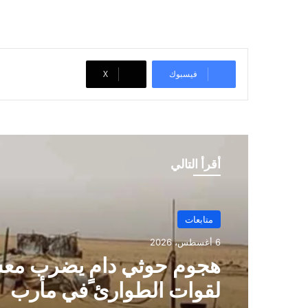
ي
ل
…
فيسبوك
‫X
أقرأ التالي
متابعات
6 أغسطس، 2026
هجوم حوثي دامٍ يضرب مع
لقوات الطوارئ في مأرب