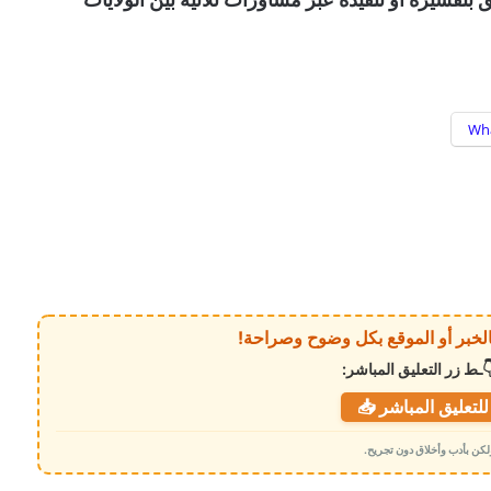
Wh
ـط زر التعليق المباشر:
لتعليق المباشر 📥
 ولكن بأدب وأخلاق دون تجريح.
هجوم حوثي دامٍ يضرب معسكرات لقوات