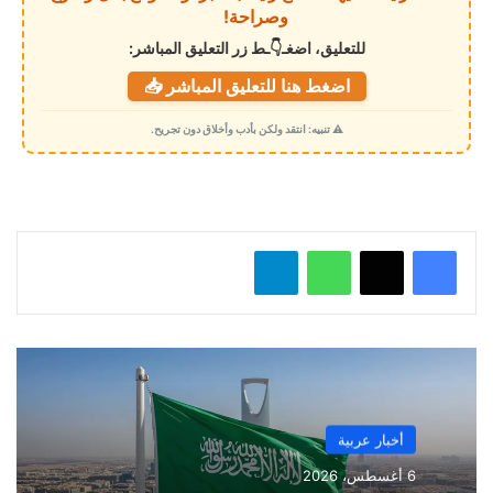
ا
وصراحة!
ل
للتعليق، اضغـ👇ـط زر التعليق المباشر:
ت
اضغط هنا للتعليق المباشر 📥
ح
م
⚠️ تنبيه: انتقد ولكن بأدب وأخلاق دون تجريح.
ي
ل
…
واتساب
تيلقرام
أخبار عربية
6 أغسطس، 2026