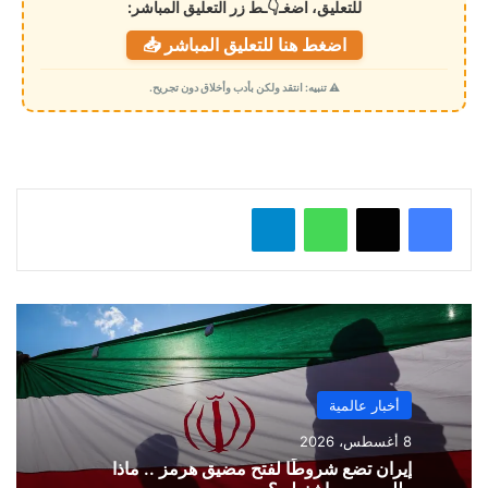
للتعليق، اضغـ👇ـط زر التعليق المباشر:
ت
اضغط هنا للتعليق المباشر 📥
ح
م
⚠️ تنبيه: انتقد ولكن بأدب وأخلاق دون تجريح.
ي
ل
…
واتساب
تيلقرام
أخبار عالمية
8 أغسطس، 2026
إيران تضع شروطًا لفتح مضيق هرمز .. ماذا