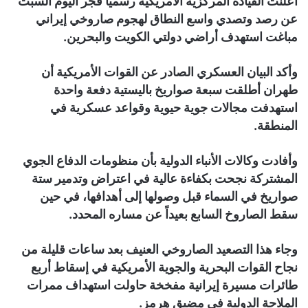
أعلنت القيادة المركزية الأمريكية رسمياً فجر اليوم السبت
عن رصد وتصدي واسع النطاق لهجوم صاروخي إيراني
مباغت استهدف أراضي دولتي الكويت والبحرين.
وأكد البيان العسكري الصادر عن القوات الأمريكية أن
طهران أطلقت سبعة صواريخ باليستية دفعة واحدة
استهدفت مجالات جوية حيوية وقواعد عسكرية في
المنطقة.
وأفادت وكالات الأنباء الدولية بأن منظومات الدفاع الجوي
المشتركة نجحت بكفاءة عالية في اعتراض وتدمير ستة
صواريخ في السماء قبل وصولها إلى أهدافها، في حين
سقط الصاروخ السابع بعيداً عن مساره المحدد.
وجاء هذا التصعيد الصاروخي العنيف بعد ساعات قليلة من
نجاح القوات البحرية والجوية الأمريكية في إسقاط أربع
طائرات مسيرة إيرانية مفخخة حاولت استهداف ممرات
الملاحة الدولية في مضيق هرمز.