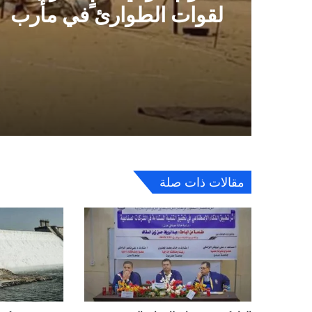
لقوات الطوارئ في مأرب
وحضرموت ويسقط عشرا
الضحايا
مقالات ذات صلة