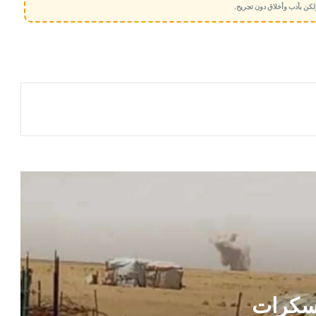
 ولكن بأدب وأخلاق دون تجريح.
هجوم حوثي دامٍ يضرب معسكرات لقوات
الطوارئ في مأرب وحضرموت ويسقط
عشرات الضحايا
قيادة مؤسسة موانئ خليج عدن يتقدمها
الدكتور محمد علوي أمزربة تطمئن على
صحة القبطان إياد في مصر
الموساد يستغل ناشطة مصرية هاربة
مذيع في قناة إماراتية يكشف عن تفاصيل
حول خطة تأمين المؤسسات الحكومية عقب
تحرير صنعاء
القاهرة تكشف حصيلة ضخمة لاسترداد
أراضي الدولة والأموال المتأخرة
سكرات