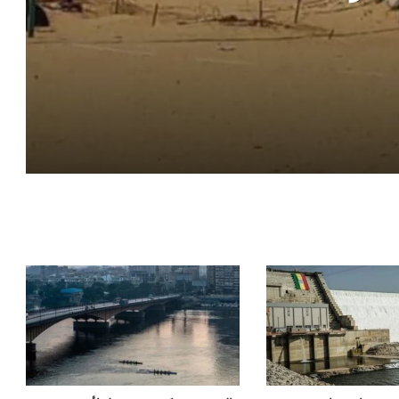
تحركات عسكرية مقلقة .. الحوثيون يدفعون
بصواريخ وأسلحة ثقيلة نحو البحر الأحمر
ت
في دولة عربية .. وزارة الداخلية تكشف
خفايا صادمة بعد العثور على جثمان داخل
شقة
الكشف عن الهدف الحقيقي للحوثيين من
فرض حظر على البحر الأحمر
قرار غير متوقع .. لماذا تخلى رئيس كوريا
الجنوبية عن بيته الوحيد؟
بيان يحسم الجدل بين السيسي وحواس