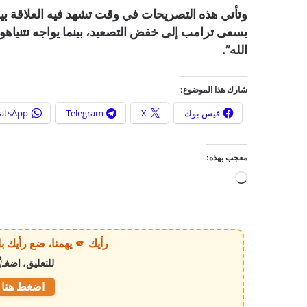
وتأتي هذه التصريحات في وقت تشهد فيه العلاقة بين
يسعى ترامب إلى خفض التصعيد، بينما يواجه نتنياه
الله”.
شارك هذا الموضوع:
فيس بوك
X
Telegram
atsApp
معجب بهذه:
ج
ا
ر
ي
رأيك 🫵 يهمنا، ضع رأيك بالخبر أو الموقع بكل وضوح وصراحة!
ا
للتعليق، اضغـ
ل
ت
اضغط هنا ل
ح