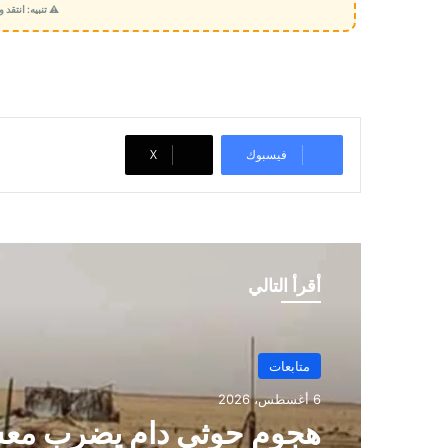
⚠️ تنبيه: انتقد
م
ي
ل
…
فيسبوك
‫X
أقرأ التالي
متابعات
6 أغسطس، 2026
هجوم حوثي دامٍ يضرب مع