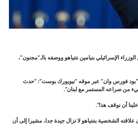
لوزراء الإسرائيلي بنيامين نتنياهو ووصفه بالـ”مجنون”،
 “بود فورس وان” عبر موقه “نيويورك بوست”: “حدث
يء من صراعه المستمر مع لبنان”.
ينا أن نوقف هذا”.
لاقته الشخصية بنتنياهو لا تزال جيدة جدا، مشيرا إلى أن