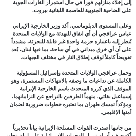
إلى إخلاء منازلهم فوراً في حال استمرار الغارات الجوية
على الضاحية الجنوبية للعاصمة اللبنانية بيروت.
وعلى المستوى الدبلوماسي، أكد وزير الخارجية الإيراني
عباس عراقجي أن أي اتفاق للتهدئة مع الولايات المتحدة
يُنظر إليه باعتباره حزمة واحدة غير قابلة للتجزئة، مشدداً
على أن أي خرق ميداني في أي ساحة، بما فيها لبنان، يُعد
تقويضاً كاملاً لوقف إطلاق النار في مختلف الجبهات.
وحمل عراقجي الولايات المتحدة وإسرائيل المسؤولية
الكاملة عن تداعيات ما وصفه بالانتهاكات المستمرة، وهو
الموقف الذي كرره المتحدث باسم الخارجية الإيرانية
إسماعيل بقائي، متهماً الطرفين بالتراجع عن التزاماتهما،
ومؤكداً تمسك طهران بما تعتبره خطوات ضرورية لضمان
أمنها الإقليمي.
من جانبها أصدرت القوات المسلحة الإيرانية بياناً تحذيرياً
أكدت فيه أن استمرار الهجمات الإسرائيلية على لبنان تجاوز