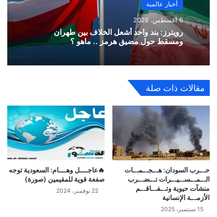
أخبار عالمية
6 أغسطس، 2026
رويترز: بند واحد أشعل الخلاف بين طهران
ومسقط حول مضيق هرمز .. ماهو ؟
مقالات ذات صلة
حـ.ـرب السودان: هـ.ـجـ.ـمـ.ـات
🔥عاجــــل وهــــام: السعودية توجه
الـ.ـمـ.ـسـ.ـيـ.ـرات تـ.ـضـ.ـرب
صفعة قوية للمقيمين (صورة)
منشآت حيوية وتـ.ـفـ.ـاقـ.ـم
22 نوفمبر، 2024
الأزمـ.ـة الإنسانية
15 سبتمبر، 2025