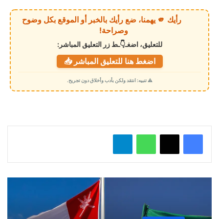
ي
رأيك 🫵 يهمنا، ضع رأيك بالخبر أو الموقع بكل وضوح
ا
وصراحة!
ل
للتعليق، اضغـ👇ـط زر التعليق المباشر:
ت
اضغط هنا للتعليق المباشر 📥
ح
م
⚠️ تنبيه: انتقد ولكن بأدب وأخلاق دون تجريح.
ي
ل
…
واتساب
تيلقرام