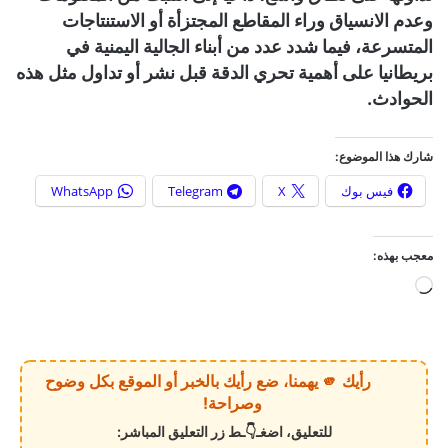
وعدم الانسياق وراء المقاطع المجتزأة أو الاستنتاجات
المتسرعة، فيما شدد عدد من أبناء الجالية اليمنية في
بريطانيا على أهمية تحري الدقة قبل نشر أو تداول مثل هذه
الحوادث.
شارك هذا الموضوع:
فيس بوك
X
Telegram
WhatsApp
معجب بهذه:
ج
ا
ر
ي
رأيك 🫵 يهمنا، ضع رأيك بالخبر أو الموقع بكل وضوح
ا
وصراحة!
ل
للتعليق، اضغـ👇ـط زر التعليق المباشر:
ت