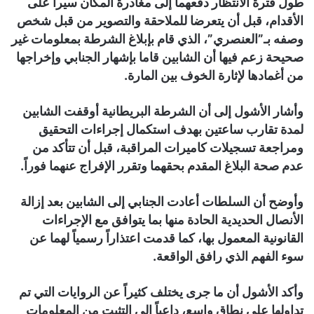
طول فترة الانتظار دفعهما إلى مغادرة المكان سيراً على
الأقدام، قبل أن يتعرضا للملاحقة والتصوير من قبل شخص
وصفه بـ”العنصري”، الذي قام بإبلاغ الشرطة بمعلومات غير
صحيحة زعم فيها أن الشابين قاما بإشهار الجنابي وإخراجها
من أغمادها لإثارة الخوف بين المارة.
وأشار الأشول إلى أن الشرطة البريطانية أوقفت الشابين
لمدة تقارب ساعتين بهدف استكمال إجراءات التحقيق
ومراجعة تسجيلات كاميرات المراقبة، قبل أن تتأكد من
عدم صحة البلاغ المقدم بحقهما وتقرر الإفراج عنهما فوراً.
وأوضح أن السلطات أعادت الجنابي إلى الشابين بعد إزالة
الأنصال الحديدية الحادة منها بما يتوافق مع الإجراءات
القانونية المعمول بها، كما قدمت اعتذاراً رسمياً لهما عن
سوء الفهم الذي رافق الواقعة.
وأكد الأشول أن ما جرى يختلف كثيراً عن الروايات التي تم
تداولها على نطاق واسع، داعياً إلى التثبت من المعلومات