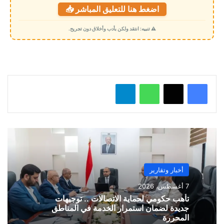
اضغط هنا للتعليق المباشر 📥
ح
م
⚠️ تنبيه: انتقد ولكن بأدب وأخلاق دون تجريح.
ي
ل
…
واتساب
تيلقرام
أخبار وتقارير
7 أغسطس، 2026
تأهب حكومي لحماية الاتصالات .. توجيهات
جديدة لضمان استمرار الخدمة في المناطق
المحررة