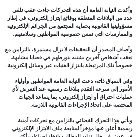
وأكدت النيابة العامة أن هذه التحركات جاءت عقب تلقي
عدد من البلاغات المتعلقة بوقائع ابتزاز إلكتروني، في إطار
مسؤوليتها القانونية بحماية المجتمع من الجرائم الإلكترونية
والممارسات التي تمس خصوصية المواطنين وسلامتهم.
وأضاف المصدر أن التحقيقات لا تزال مستمرة، بالتزامن مع
تعقب أشخاص آخرين يشتبه بتورطهم في قضايا مشابهة،
خصوصاً تلك المرتبطة بابتزاز الفتيات عبر وسائل إلكترونية.
وفي السياق ذاته، دعت النيابة العامة المواطنين وأولياء
الأمور إلى سرعة التقدم ببلاغات رسمية عند التعرض لأي
عمليات اختراق أو ابتزاز إلكتروني، بما يساعد الجهات
المختصة على اتخاذ الإجراءات القانونية اللازمة.
ويأتي هذا التحرك القضائي بالتزامن مع تحركات أمنية
رسمية أُعلن عنها مؤخراً لمتابعة ملف الابتزاز الإلكتروني
في عدن، في ظل تزايد المطالب باتخاذ إجراءات أكثر