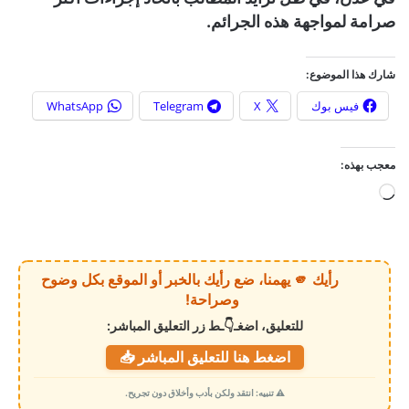
صرامة لمواجهة هذه الجرائم.
شارك هذا الموضوع:
فيس بوك
X
Telegram
WhatsApp
معجب بهذه:
ج
ا
ر
ي
رأيك 🫵 يهمنا، ضع رأيك بالخبر أو الموقع بكل وضوح
ا
وصراحة!
ل
للتعليق، اضغـ👇ـط زر التعليق المباشر:
ت
اضغط هنا للتعليق المباشر 📥
ح
م
⚠️ تنبيه: انتقد ولكن بأدب وأخلاق دون تجريح.
ي