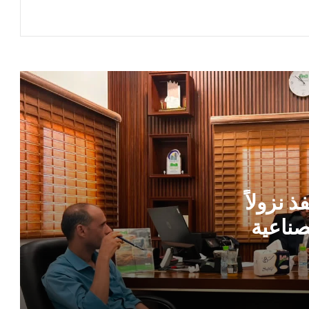
تنفيذ الخطط الحكومية وتعزيز الأداء
المؤسسي
عملية أمنية محكمة تطيح بتشكيل عصابي
تورط في استهداف ممتلكات تجارية بـ عدن
تحريات أمنية تسقط تشكيلاً متورطاً في
سرقة المنشآت والممتلكات بالعاصمة عدن
رسائل رئاسية حازمة وتوجيهات عاجلة
للتحرك السياسي واستعادة الدور التنويري
في محافظة عدن
ذ نزولاً
صناعية
توضيح رسمي بشأن التحركات الجوية
المريبة والتعامل معها غرب العاصمة عدن
ة
تحركات مالية وقرارات هيكلية استثنائية تعيد
رسم مشهد القطاع المصرفي في محافظة