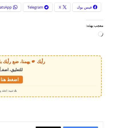
فيس بوك
X
Telegram
atsApp
معجب بهذه:
ج
ا
ر
ي
رأيك 🫵 يهمنا، ضع رأيك بالخبر أو الموقع بكل وضوح وصراحة!
ا
للتعليق، اضغـ
ل
ت
اضغط هنا ل
ح
⚠️ تنبيه: انتقد
م
ي
ل
…