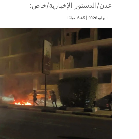
عدن/الدستور الإخبارية/خاص:
​1 يوليو 2026 | 6:45 صباحًا