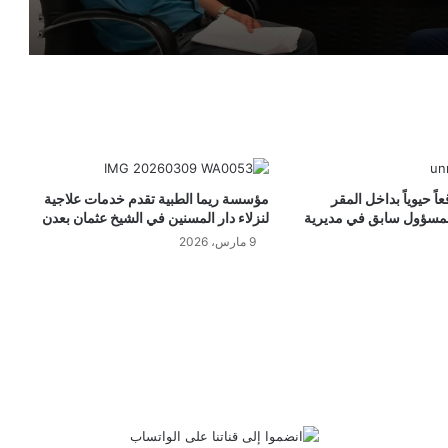
عدن
ساعة عصيبة في الأجواء.. عاصفة ترابية
مفاجئة تحبس ركاب طائرة اليمنية بين
السماء والأرض فوق عدن ولحج
حريق هائل يجتاح مستودعات تجارية
بالمنصورة ويثير الذعر قرب موقع حساس
في عدن
اً حيوياً بداخل المقر
مؤسسة ريما الطبية تقدم خدمات علاجية
مسؤول سابق في مديرية
لنزلاء دار المسنين في الشيخ عثمان بعدن
عملية مباغتة في العاصمة عدن تطيح
9 مارس، 2026
بمخطط سري داخل أحد أحواش منطقة
المصعبين