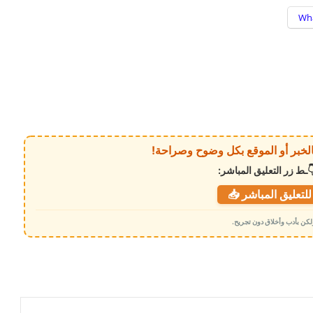
Wh
ـط زر التعليق المباشر:
لتعليق المباشر 📥
 ولكن بأدب وأخلاق دون تجريح.
الهيئة العامة لحماية البيئة تنفذ نزولاً ميدانياً
لعدد من المنشآت الصناعية الخاضعة
للاشتراطات البيئية
اجتماع مشترك بين الأمانة العامة لمجلس
الوزراء ووزارة الثقافة والسياحة لمراجعة