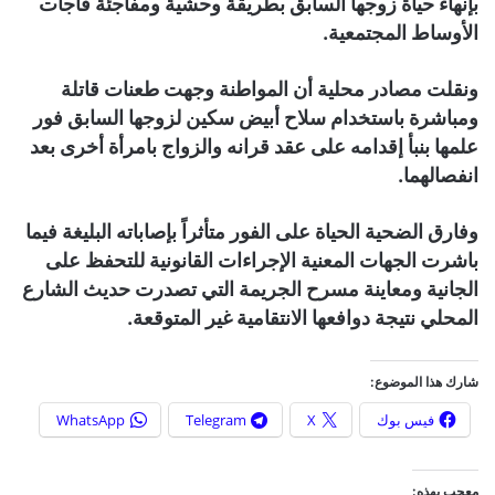
بإنهاء حياة زوجها السابق بطريقة وحشية ومفاجئة فاجأت
الأوساط المجتمعية.
ونقلت مصادر محلية أن المواطنة وجهت طعنات قاتلة
ومباشرة باستخدام سلاح أبيض سكين لزوجها السابق فور
علمها بنبأ إقدامه على عقد قرانه والزواج بامرأة أخرى بعد
انفصالهما.
وفارق الضحية الحياة على الفور متأثراً بإصاباته البليغة فيما
باشرت الجهات المعنية الإجراءات القانونية للتحفظ على
الجانية ومعاينة مسرح الجريمة التي تصدرت حديث الشارع
المحلي نتيجة دوافعها الانتقامية غير المتوقعة.
شارك هذا الموضوع:
فيس بوك
X
Telegram
WhatsApp
معجب بهذه: