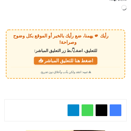
ج
ا
ر
ي
رأيك 🫵 يهمنا، ضع رأيك بالخبر أو الموقع بكل وضوح
ا
وصراحة!
ل
للتعليق، اضغـ👇ـط زر التعليق المباشر:
ت
اضغط هنا للتعليق المباشر 📥
ح
م
⚠️ تنبيه: انتقد ولكن بأدب وأخلاق دون تجريح.
ي
ل
…
واتساب
تيلقرام