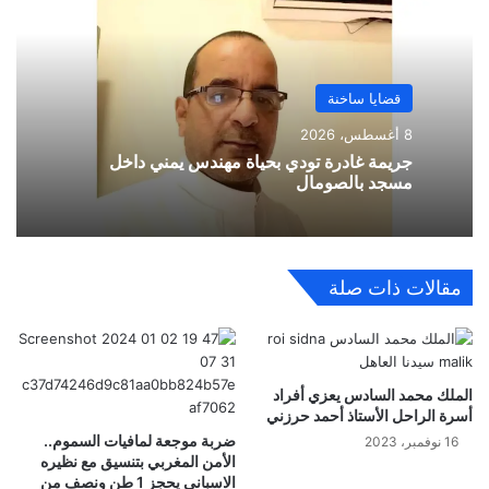
قضايا ساخنة
8 أغسطس، 2026
جريمة غادرة تودي بحياة مهندس يمني داخل
مسجد بالصومال
مقالات ذات صلة
الملك محمد السادس يعزي أفراد
أسرة الراحل الأستاذ أحمد حرزني
ضربة موجعة لمافيات السموم..
16 نوفمبر، 2023
الأمن المغربي بتنسيق مع نظيره
الاسباني يحجز 1 طن ونصف من