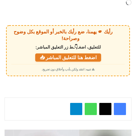
ج
ا
ر
ي
رأيك 🫵 يهمنا، ضع رأيك بالخبر أو الموقع بكل وضوح
ا
وصراحة!
ل
للتعليق، اضغـ👇ـط زر التعليق المباشر:
ت
اضغط هنا للتعليق المباشر 📥
ح
م
⚠️ تنبيه: انتقد ولكن بأدب وأخلاق دون تجريح.
ي
ل
…
واتساب
تيلقرام