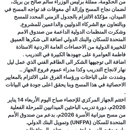
من الحكومة، ممثلة برئيس الوزراء سالم صالح بن بريك،
لضمان نجاح المسح وإزالة أي معوقات قد تواجه المسح في
الميدان، مؤكدًة الالتزام بالجدول الزمني المحدد للمسح
وبالتعاون مع الشركاء الدوليين والداعمين للمشروع.
وشكرت المنظمات الدولية الداعمة من صندوق الامم
المتحدة للسكان والبنك الدولي اضافة الى شكرها العميق
للخبيرة الدولية من الاحصاءات العامة الاردنية الاستاذة
فاطمة العوامرة على جهودها الكبيرة في التدريب .
اضافة الى توجيهها الشكر الى الطاقم الفني الذي عمل ليل
نهار لانجاح التدريب وكذا مدراء عموم فروع الجهاز ..
وشددت على الباحثات ورؤساء الفرق على الالتزام بالمعايير
الاحصائية في هذا المسح وبنا يحقق اعلى جودة في البيانات
.
اختتم الجهاز المركزي للإحصاء صباح اليوم الأربعاء 14 يناير
2026م، دورة تدريب الباحثين الميدانيين للمرحلة الفعلية
من مسح ميزانية الأسرة 2026م، بدعم من صندوق الأمم
المتحدة للسكان (UNFPA) وتمويل البنك الدولي.
واستهدفت الدورة باحثين من مختلف المحافظات