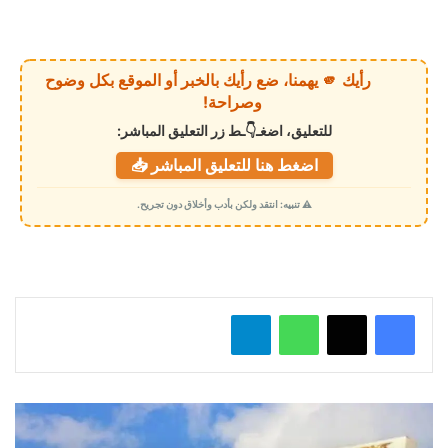
ا
ر
ي
رأيك 🫵 يهمنا، ضع رأيك بالخبر أو الموقع بكل وضوح
ا
وصراحة!
ل
للتعليق، اضغـ👇ـط زر التعليق المباشر:
ت
اضغط هنا للتعليق المباشر 📥
ح
م
⚠️ تنبيه: انتقد ولكن بأدب وأخلاق دون تجريح.
ي
ل
…
واتساب
تيلقرام