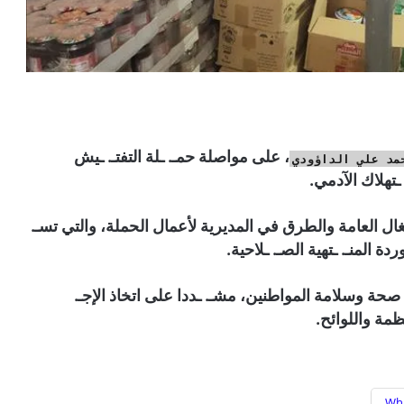
، على مواصلة حمـ. ـلة التفتـ. ـيش
مد علي الداؤودي
 ـتهلاك الآدمي.
ل العامة والطرق في المديرية لأعمال الحملة، والتي تسـ.
ة المنـ. ـتهية الصـ. ـلاحية.
حة وسلامة المواطنين، مشـ. ـددا على اتخاذ الإجـ.
نظمة واللوائح.
Wh