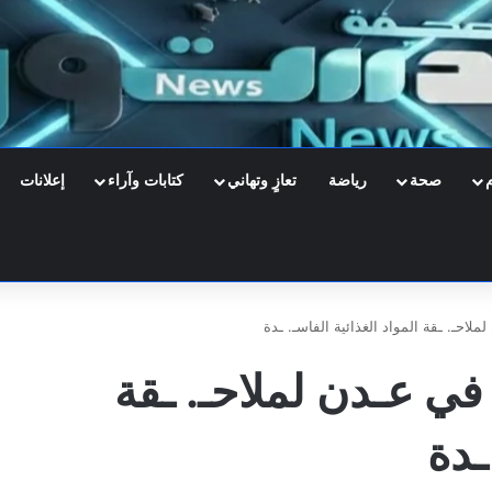
صحة
رياضة
تعازٍ وتهاني
كتابات وآراء
إعلانات
لاحـ. ـقة المواد الغذائية الفاسـ. ـدة
 في عـدن لملاحـ. ـقة
ـدة