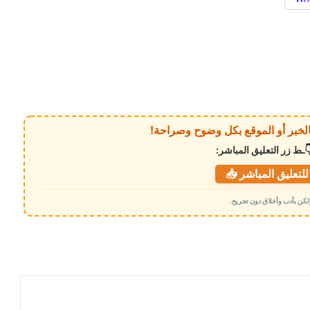
ـط زر التعليق المباشر:
لتعليق المباشر 📥
 ولكن بأدب وأخلاق دون تجريح.
عملية أمنية محكمة تطيح بتشكيل عصابي
تورط في استهداف ممتلكات تجارية بـ عدن
تحريات أمنية تسقط تشكيلاً متورطاً في
سرقة المنشآت والممتلكات بالعاصمة عدن