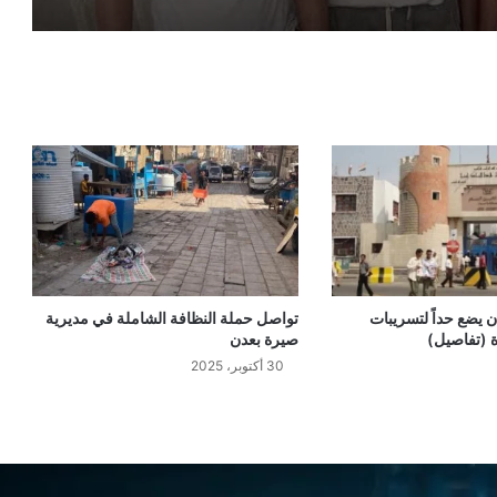
عملية مباغتة في العاصمة عدن تطيح
بمخطط سري داخل أحد أحواش منطقة
المصعبين
مفاجآت قضائية مدوية في العاصمة عدن
تقلب موازين قضية اغتيال الشاعر
حزمة قرارات إدارية واسعة تقضي بتغيير
قيادات أربع مديريات في العاصمة عدن
 يضع حداً لتسريبات
تواصل حملة النظافة الشاملة في مديرية
 (تفاصيل)
صيرة بعدن
30 أكتوبر، 2025