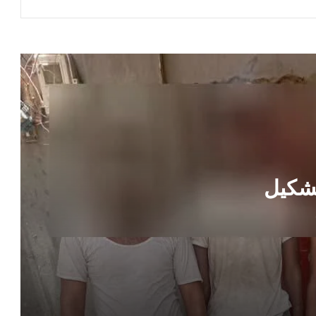
رسائل رئاسية حازمة وتوجيهات عاجلة
للتحرك السياسي واستعادة الدور التنويري
في محافظة عدن
توضيح رسمي بشأن التحركات الجوية
المريبة والتعامل معها غرب العاصمة عدن
تحركات مالية وقرارات هيكلية استثنائية تعيد
رسم مشهد القطاع المصرفي في محافظة
عدن
تشكيل
ساعة عصيبة في الأجواء.. عاصفة ترابية
مفاجئة تحبس ركاب طائرة اليمنية بين
السماء والأرض فوق عدن ولحج
حريق هائل يجتاح مستودعات تجارية
بالمنصورة ويثير الذعر قرب موقع حساس
في عدن