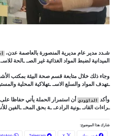
شـدد مدير عام مديرية المنصورة بالعاصمة عدن،
أح
الميدانية لضبط المواد الغذائية غير الصـ. ـالحة للاسـ.
وجاء ذلك خلال متابعة قسم صحة البيئة بمكتب الأشغا
ـتهدف المواد والسلع الاسـ. ـتهلاكية المحلية والمستورد
وأكد
أن استمرار الحملة يأتي حفاظا على ص
الداؤودي
ـراءات القانـ. ـونية الرادعـ. ـة بحق المخـ. ـالفين للأ
شارك هذا الموضوع:
فيس بوك
X
Telegram
atsApp