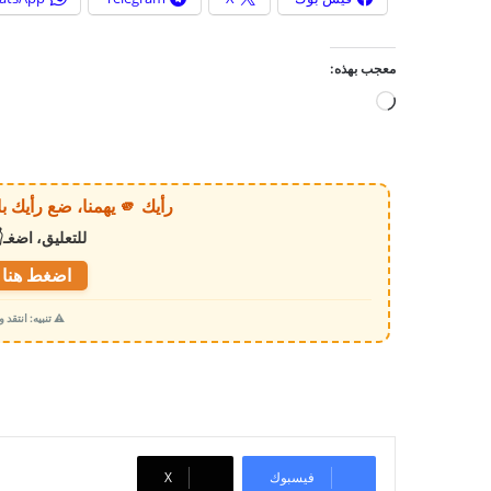
معجب بهذه:
ج
ا
ر
ي
رأيك 🫵 يهمنا، ضع رأيك بالخبر أو الموقع بكل وضوح وصراحة!
ا
للتعليق، اضغـ
ل
ت
اضغط هنا ل
ح
⚠️ تنبيه: انتقد
م
ي
ل
…
فيسبوك
‫X