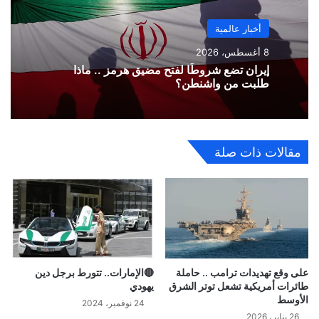
أخبار عالمية
8 أغسطس، 2026
إيران تضع شروطًا لفتح مضيق هرمز .. ماذا
طلبت من واشنطن؟
مقالات ذات صلة
على وقع تهديدات ترامب .. حاملة
🔴الإمارات.. تتورط برجل دين
طائرات أمريكية تشعل توتر الشرق
يهودي
الأوسط
24 نوفمبر، 2024
26 يناير، 2026