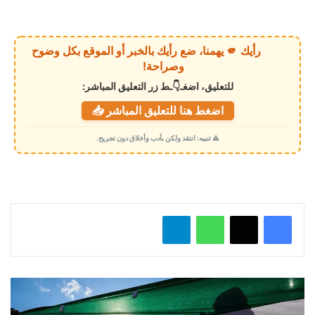
ا
ر
ي
رأيك 🫵 يهمنا، ضع رأيك بالخبر أو الموقع بكل وضوح
ا
وصراحة!
ل
للتعليق، اضغـ👇ـط زر التعليق المباشر:
ت
اضغط هنا للتعليق المباشر 📥
ح
م
⚠️ تنبيه: انتقد ولكن بأدب وأخلاق دون تجريح.
ي
ل
…
واتساب
تيلقرام