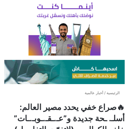
الرئيسية
/
أخبار عالمية
🔥صراع خفي يحدد مصير العالم:
أسلـ. ـحة جديدة و”عـ.ـقـ.ـوبـ.ـات”