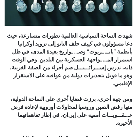
شهدت الساحة السياسية العالمية تطورات متسارعة، حيث
دعا مسؤولون في كييف حلف الناتو إلى تزويد أوكرانيا
بأنظمة “باتـ.. ـريوت” وصـ.. ـواريخ بعيدة المدى، في ظل
استمرار المـ.. ـواجهة العسكرية بين البلدين. وفي الوقت
ذاته، تدرس إسـ.ـرائـ.ـيـ.ـل ضم أجزاء من الضفة الغربية،
وهو ما قوبل بتحذيرات دولية من عواقبه على الاستقرار
الإقليمي.
ومن جهة أخرى، برزت قضايا أخرى على الساحة الدولية،
منها رفض الصين وروسيا لمحاولات أوروبية لإعادة فرض
عـ.ـقـ.ـوبـ.ـات أممية على إير.ان، في إطار تفاهماتهما
الأخيرة.