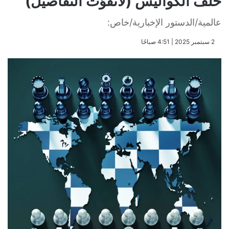
خلف الكواليس (لاتفوّت التفاصيل)
عالمية/الدستور الإخبارية/خاص:
​2 سبتمبر 2025 | 4:51 صباحًا