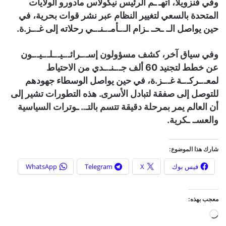
وفي فنزويلا، اتهـ ـم الرئيس نيكولاس مادورو الولايات
المتحدة بالسعي لتغيير النظام عبر نشر قوات بحرية، في
حين يواصل الـ. ـحـ. ـزام الـ.ـأمـ.ـنـ.ـي رحلاته إلى غـ.ـز.ة.
وفي سياق آخر، كشف مسؤولون إسـ.ـرائـ.ـيـ.ـلـ.ـيـ.ـون
عن خطط لتجنيد 60 ألف جـ.ـنـ.ـدي من الاحتياط
لمعـ.ـركـ.ـة غـ.ـز.ة، في حين يواصل الوسطاء جهودهم
للتوصل إلى صفقة لتبادل الأسرى. هذه التطورات تشير إلى
أن العالم يمر بمرحلة دقيقة تتسم بالتـ.. ـوترات السياسية
والعسـ. ـكرية.
شارك هذا الموضوع:
فيس بوك
X
Telegram
WhatsApp
معجب بهذه:
ج