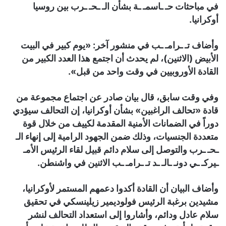
في مباحثات حـ ـاسمـ ـة بشأن الـ ـحـ ـرب بين روسيا
أوكرانيا.
وأضاف تـ ـرامـ ـب في منشور آخر: «يوم كبير في البيت
الأبيض (الاثنين)، لم يحدث أن اجتمع هذا العدد الكبير من
القادة الأوروبيين في وقت واحد من قبل».
وفي وقت سابق، قال بيان صادر عن اجتماع مجموعة من
قادة «تحالف الراغبين» بشأن أوكرانيا، إن التحالف سيؤدي
دوراً في الضمانات الأمنية المقدمة لكييف من خلال قوة
متعددة الجنسيات، وذلك ضمن الجهود الرامية إلى إنهاء الـ
ـحـ ـرب والتوصل إلى سلام دائم قبيل لقاء الرئيس الأمـ
ـيركـ ـي دونـ ـالـ ـد تـ ـرامـ ـب الاثنين في واشنطن.
وأضاف البيان أن القادة أكدوا دعمهم المستمر لأوكرانيا،
مشيدين برغبة الرئيس فولوديمير زيلينسكي في تحقيق
سلام عادل ودائم، وأشاروا إلى استعداد التحالف لنشر