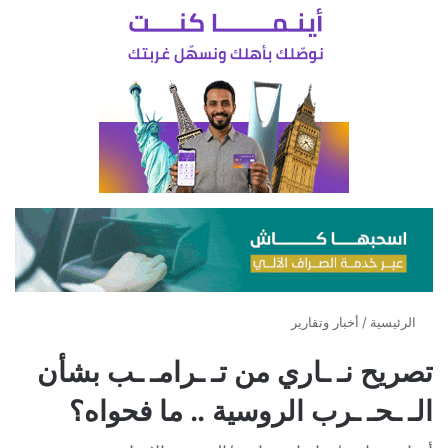
الرئيسية
/
أخبار وتقارير
تصريح نـ ـاري من تـ ـرامـ ـب بشأن
الـ ـحـ ـرب الروسية .. ما فحواه؟