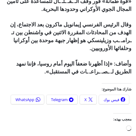
«قوة طمأنة» فور وقف الـ ـقـ ـتـ ـال للمساعدة على تأمين
المجال الجوي الأوكراني وحدودها البحرية.
وقال الرئيس الفرنسي إيمانويل ماكرون بعد الاجتماع، إن
الهدف من المحادثات المقررة الاثنين في واشنطن بين تـ
ـرامـ ـب وزيلينسكي هو إظهار جبهة موحدة بين أوكرانيا
وحلفائها الأوروبيين.
وأضاف: «إذا أظهرنا ضعفاً اليوم أمام روسيا، فإننا نمهد
الطريق لـ ـصـ ـراعـ ـات في المستقبل».
شارك هذا الموضوع:
فيس بوك
X
Telegram
WhatsApp
معجب بهذه:
ج