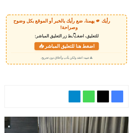
ا
ر
ي
رأيك 🫵 يهمنا، ضع رأيك بالخبر أو الموقع بكل وضوح
ا
وصراحة!
ل
للتعليق، اضغـ👇ـط زر التعليق المباشر:
ت
اضغط هنا للتعليق المباشر 📥
ح
م
⚠️ تنبيه: انتقد ولكن بأدب وأخلاق دون تجريح.
ي
ل
…
واتساب
تيلقرام