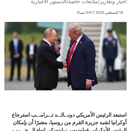
أخبار وتقارير/متابعات خاصة/الدستور الاخبارية
​18 أغسطس 2025 | 5:47 مساءً
استبعد الرئيس الأمريكي دونـ ـالـ ـد تـ ـرامـ ـب استرجاع
أوكرانيا لشبه جزيرة القرم من روسيا، معتبرًا أن بإمكان
الرئيس الأوكراني فولوديمير زيلينسكي إنهاء الـ ـحـ ـرب