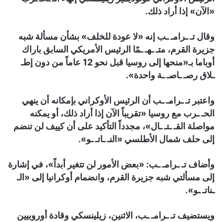
«الآن» إذا أراد ذلك.
وقال تـ ـرامـ ـب إنه «لا عودة للخلف» بشأن مسألة شبه
جزيرة القرم، متـ ـهـ ـمًا الرئيس الأمريكي السابق باراك
أوباما بـ«منحها إلى روسيا قبل نحو 12 عاماً من دون إطـ
ـلاق رصـ ـاصـ ـة واحدة».
واعتبر تـ ـرامـ ـب أن الرئيس الأوكراني بإمكانه أن ينهي
الحـ ـرب مع روسيا «تقريباً الآن إذا أراد ذلك، أو يمكنه
مواصلة القـ ـتـ ـال»، مجدداً التأكيد على أن كييف لن تنضم
إلى حلف شمال الأطلسي «النـ ـاتـ ـو».
وأضاف تـ ـرامـ ـب: «بعض الأمور لن تتغير أبداً»، في إشارة
إلى مسألتي شبه جزيرة القرم، وانضمام أوكرانيا إلى «الـ
ـناتـ ـو».
ويستضيف تـ ـرامـ ـب، الاثنين، زيلينسكي وقادة أوروبيين