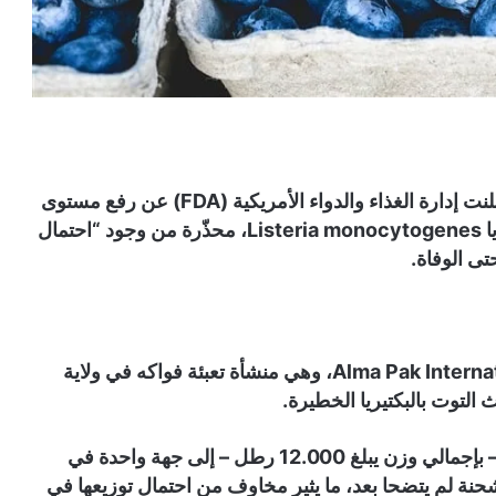
في تحذير عاجل أثار القلق في الأوساط الصحية، أعلنت إدارة الغذاء والدواء الأمريكية (FDA) عن رفع مستوى
التنبيه بشأن شحنة من توت “بلو بيري” ملوّث ببكتيريا Listeria monocytogenes، محذّرة من وجود “احتمال
تى الوفاة.
جاء التحذير عقب استدعاء نفذته شركة Alma Pak International LLC، وهي منشأة تعبئة فواكه في ولاية
التوت بالبكتيريا الخطيرة.
ووفق بيان FDA، تم شحن 400 صندوق من التوت – بإجمالي وزن يبلغ 12.000 رطل – إلى جهة واحدة في
شحنة لم يتضحا بعد، ما يثير مخاوف من احتمال توزيعها في