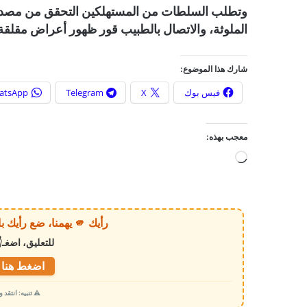
وتطلب السلطات من المستهلكين التحقق من مصدر ال
الملوثة، والاتصال بالطبيب قور ظهور أعراض مقلقة
شارك هذا الموضوع:
فيس بوك
X
Telegram
atsApp
معجب بهذه:
ج
ا
ر
ي
رأيك 🫵 يهمنا، ضع رأيك بالخبر أو الموقع بكل وضوح وصراحة!
ا
للتعليق، اضغـ
ل
ت
اضغط هنا ل
ح
⚠️ تنبيه: انتقد
م