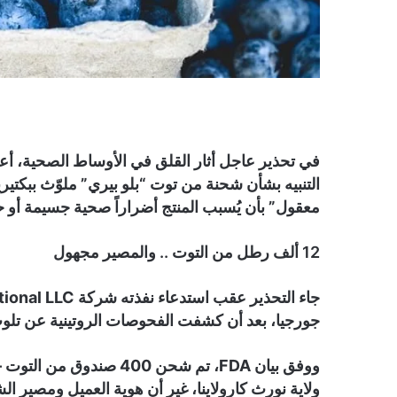
معقول” بأن يُسبب المنتج أضراراً صحية جسيمة أو ح
12 ألف رطل من التوت .. والمصير مجهول
جورجيا، بعد أن كشفت الفحوصات الروتينية عن تلوث 
ولاية نورث كارولاينا، غير أن هوية العميل ومصير ال