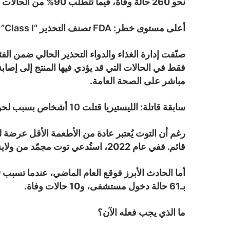
نحو 260 حالة وفاة، فيما تتطلب 90% من الحالات دخول المستشفى.
أعلى مستوى خطر: FDA تصنف التحذير “Class I”
فقط في الحالات التي قد يؤدي فيها المنتج إلى إصابة خ
مباشر على الصحة العامة.
سابقة قاتلة: الليستيريا قتلت 10 أشخاص بسبب لحوم ملوثة
رغم أن التوت يُعتبر عادة من الأطعمة الأقل عرضة لت
قائم. ففي عام 2022، استُدعي توت مجمّد من ولاية أوريغون لنفس السبب، لكن دون إصابات.
بـ61 حالة دخول مستشفى، و10 حالات وفاة.
ما الذي يجب فعله الآن؟