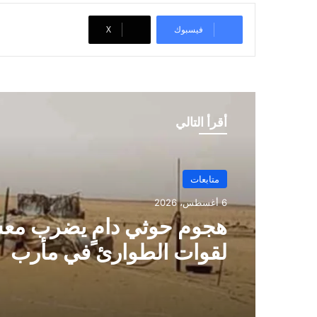
فيسبوك
‫X
أقرأ التالي
متابعات
6 أغسطس، 2026
هجوم حوثي دامٍ يضرب مع
لقوات الطوارئ في مأرب
وحضرموت ويسقط عشرا
الضحايا