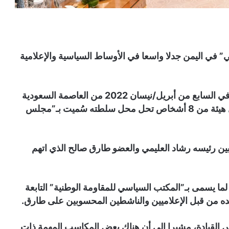
 في اليمن جدلا واسعا في الأوساط السياسية والإعلامية
وكان الرئيس اليمني عبد ربه منصور هادي قد أعلن في السابع من أبريل/نيسان 2022 من العاصمة السعودية
الرياض حيث كان يقيم، تخليه عن السلطة، وتشكيل هيئة من 8 أشخاص تحل محل سلطته سُميت بـ”مجلس
بين رئيسه رشاد العليمي والعضو طارق صالح الذي اتهم
ما يسمى بـ”المكتب السياسي للمقاومة الوطنية” التابعة
ه من قبل الإعلاميين والناشطين المحسوبين على طارق.
 القيادة، مشيرا إلى أن هناك بعض المكاسب المهمة ذات