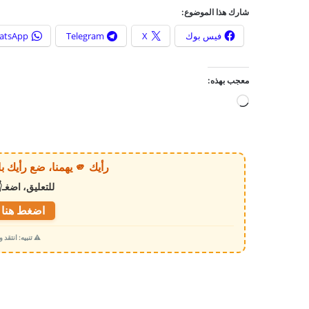
شارك هذا الموضوع:
فيس بوك
X
Telegram
atsApp
معجب بهذه:
ج
ا
ر
ي
رأيك 🫵 يهمنا، ضع رأيك بالخبر أو الموقع بكل وضوح وصراحة!
ا
للتعليق، اضغـ
ل
ت
اضغط هنا ل
ح
⚠️ تنبيه: انتقد
م
ي
ل
…