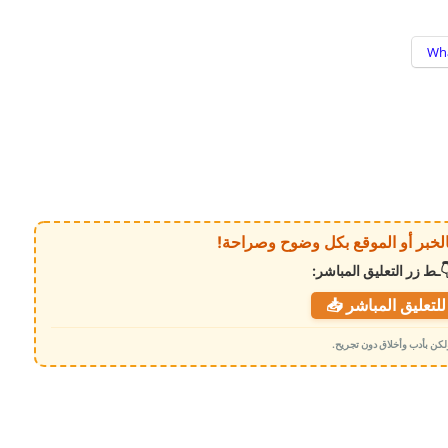
Wh
ـط زر التعليق المباشر:
لتعليق المباشر 📥
 ولكن بأدب وأخلاق دون تجريح.
هجوم حوثي دامٍ يضرب معسكرات لقوات
الطوارئ في مأرب وحضرموت ويسقط
عشرات الضحايا