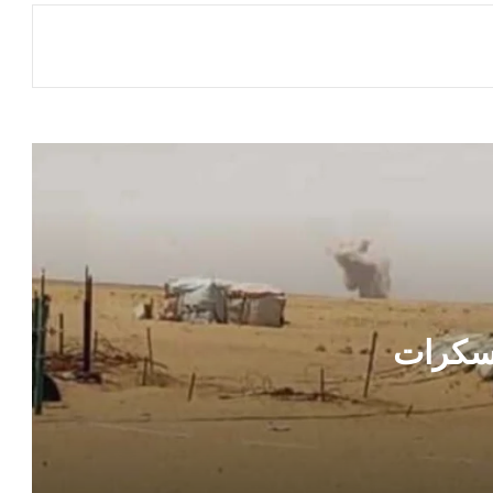
قيادة مؤسسة موانئ خليج عدن يتقدمها
الدكتور محمد علوي أمزربة تطمئن على
صحة القبطان إياد في مصر
الموساد يستغل ناشطة مصرية هاربة
مذيع في قناة إماراتية يكشف عن تفاصيل
حول خطة تأمين المؤسسات الحكومية عقب
تحرير صنعاء
القاهرة تكشف حصيلة ضخمة لاسترداد
أراضي الدولة والأموال المتأخرة
سكرات
تحركات عسكرية مقلقة .. الحوثيون يدفعون
بصواريخ وأسلحة ثقيلة نحو البحر الأحمر
ت
في دولة عربية .. وزارة الداخلية تكشف