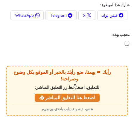
شارك هذا الموضوع:
فيس بوك
X
Telegram
WhatsApp
معجب بهذه:
ج
ا
ر
ي
رأيك 🫵 يهمنا، ضع رأيك بالخبر أو الموقع بكل وضوح
ا
وصراحة!
ل
للتعليق، اضغـ👇ـط زر التعليق المباشر:
ت
اضغط هنا للتعليق المباشر 📥
ح
م
⚠️ تنبيه: انتقد ولكن بأدب وأخلاق دون تجريح.
ي
ل
…