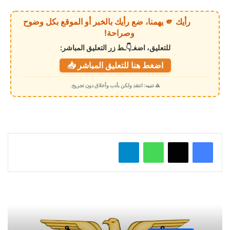
ر
ي
رأيك 🫵 يهمنا، ضع رأيك بالخبر أو الموقع بكل وضوح
ا
وصراحة!
ل
للتعليق، اضغـ👇ـط زر التعليق المباشر:
ت
اضغط هنا للتعليق المباشر 📥
ح
م
⚠️ تنبيه: انتقد ولكن بأدب وأخلاق دون تجريح.
ي
ل
…
واتساب
تيلقرام