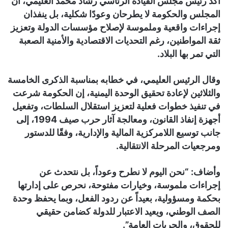
أكد رئيس مجلس القيادة الرئاسي رشاد محمد العليمي، أن
المجلس والحكومة لا يطرحان وعودًا شكلية، بل ينفذان
إجراءات واقعية وملموسة لإصلاح مؤسسات الدولة وتعزيز
ثقة المواطنين، رغم التحديات الاقتصادية والأمنية الصعبة
التي تمر بها البلاد.
وقال الرئيس العليمي، في خطابه بمناسبة الذكرى الخامسة
والثلاثين لإعادة تحقيق الوحدة اليمنية، إن الحكومة شرعت
في تنفيذ خطوات فعلية لتعزيز استقلال السلطات، وتفعيل
أجهزة إنفاذ القانون، ومعالجة آثار حرب صيف 1994، إلى
جانب توسيع اللامركزية المالية والإدارية، وفقًا للدستور
ومرجعيات المرحلة الانتقالية.
وأضاف: “نحن اليوم لا نطرح وعوداً، بل نتحدث عن
إجراءات ملموسة، وخيارات مفتوحة، نحرص على إدارتها
بحكمة ومسؤولية، بعيداً عن ردود الفعل، وبما يحفظ وحدة
الصف الوطني، ويعيد الاعتبار للدولة كضامن حقيقي
للحقوق، والحريات العامة”.